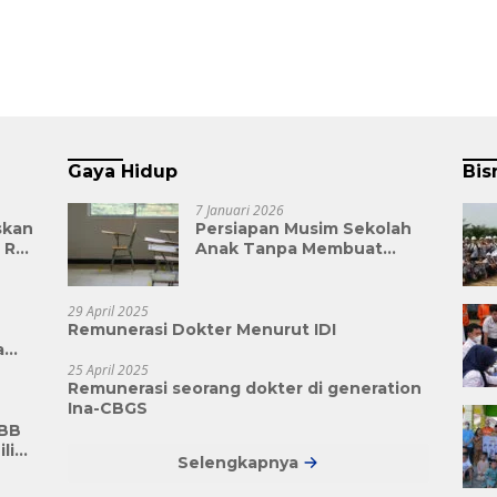
Gaya Hidup
Bis
7 Januari 2026
skan
Persiapan Musim Sekolah
 RT,
Anak Tanpa Membuat
II
Keuangan Kaget
29 April 2025
Remunerasi Dokter Menurut IDI
a
n
25 April 2025
Remunerasi seorang dokter di generation
i
Ina-CBGS
bih
KBB
liar
Selengkapnya
sat