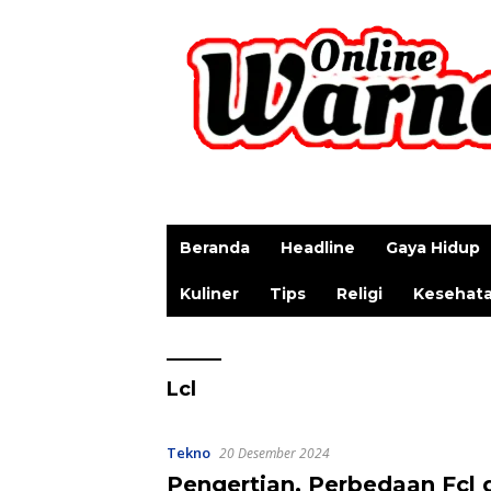
p
Beranda
Headline
Gaya Hidup
Kuliner
Tips
Religi
Kesehat
Lcl
Tekno
20 Desember 2024
Pengertian, Perbedaan Fcl 