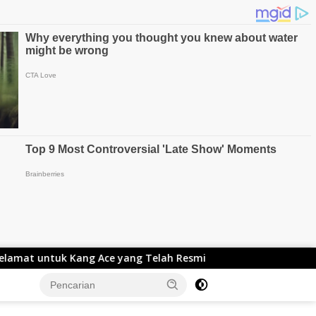
 Kang Ace yang Telah Resmi Menjabat Gubernur Lemhanas