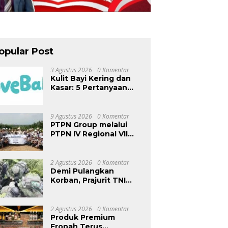
opular Post
3 Agustus 2026
0 Komentar
Kulit Bayi Kering dan
Kasar: 5 Pertanyaan
yang Sering
Ditanyakan Orang Tua
9 Agustus 2026
0 Komentar
PTPN Group melalui
PTPN IV Regional VII
Dukung Peningkatan
Kompetensi Aparatur
Perkebunan Lewat
2 Agustus 2026
0 Komentar
Pelatihan Avenza Maps
Demi Pulangkan
di Way Kanan
Korban, Prajurit TNI
Terobos Medan
Ekstrem dan Hadapi
Hujan Peluru OPM di
2 Agustus 2026
0 Komentar
Yahukimo
Produk Premium
Eropah Terus