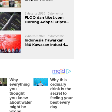
Memperkukuh
Kehadiran di Malaysia
Melalui MIFB 2026 dan
2 Agustus 2026
0 Komentar
Majlis Makan Malam
FLOQ dan tiket.com
B2B
Dorong Adopsi Kripto
Lewat Reward
Perjalanan
2 Agustus 2026
0 Komentar
Indonesia Tawarkan
180 Kawasan Industri
kepada Investor Rusia
di INNOPROM 2026