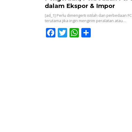
dalam Ekspor & Impor
[ad_1] Perlu dimengerti istilah dan perbedaan FC
terutama jika ingin mengirim peralatan atau…
F
T
W
S
ac
w
h
h
e
itt
at
ar
b
er
s
e
o
A
o
p
k
p