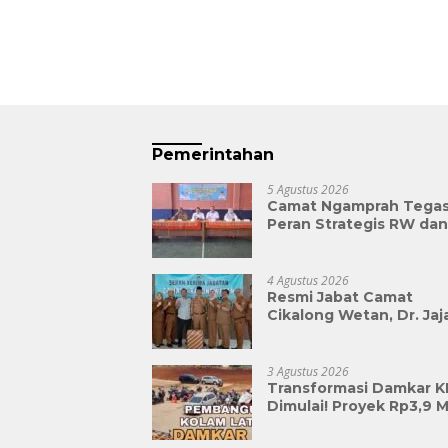
Pemerintahan
5 Agustus 2026
Camat Ngamprah Tega
Peran Strategis RW dan
Insentif APBD Triwulan 
Jadi Penyemangat
Pengabdian
4 Agustus 2026
Resmi Jabat Camat
Cikalong Wetan, Dr. Jaj
Siap Turun ke Desa da
Bangun Kolaborasi Dem
Bandung Barat yang Le
3 Agustus 2026
Maju
Transformasi Damkar 
Dimulai! Proyek Rp3,9 Mi
Siapkan Markas dan Pu
Pelatihan Modern