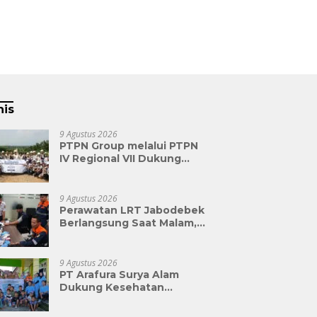
nis
9 Agustus 2026
PTPN Group melalui PTPN
IV Regional VII Dukung
Peningkatan Kompetensi
Aparatur Perkebunan
Lewat Pelatihan Avenza
9 Agustus 2026
Maps di Way Kanan
Perawatan LRT Jabodebek
Berlangsung Saat Malam,
Tim Kesehatan Jaga
Kondisi Petugas
9 Agustus 2026
PT Arafura Surya Alam
Dukung Kesehatan
Masyarakat Lewat Khitanan
Massal di Kotabunan