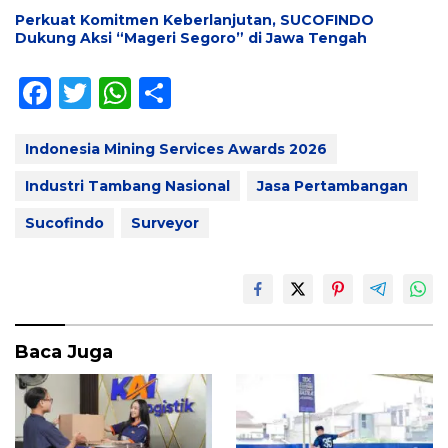
Perkuat Komitmen Keberlanjutan, SUCOFINDO
Dukung Aksi “Mageri Segoro” di Jawa Tengah
F
T
W
S
ac
w
h
h
e
itt
at
ar
Indonesia Mining Services Awards 2026
b
er
s
e
Industri Tambang Nasional
Jasa Pertambangan
o
A
Sucofindo
Surveyor
o
p
k
p
Baca Juga