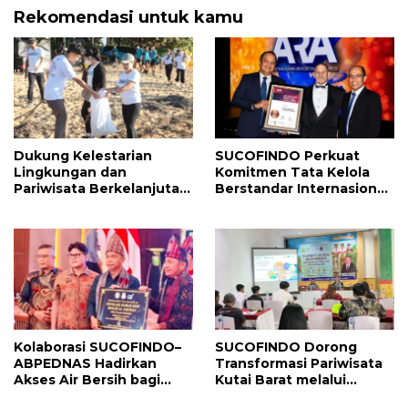
Rekomendasi untuk kamu
Dukung Kelestarian
SUCOFINDO Perkuat
Lingkungan dan
Komitmen Tata Kelola
Pariwisata Berkelanjutan,
Berstandar Internasional,
SUCOFINDO Gelar
Raih Bronze Award
Gerakan Indonesia Asri di
Australasian Reporting
Pantai Sanur
Awards
Kolaborasi SUCOFINDO–
SUCOFINDO Dorong
ABPEDNAS Hadirkan
Transformasi Pariwisata
Akses Air Bersih bagi
Kutai Barat melalui
Desa Pulau Semambu
Penerapan SNI 9042:2021