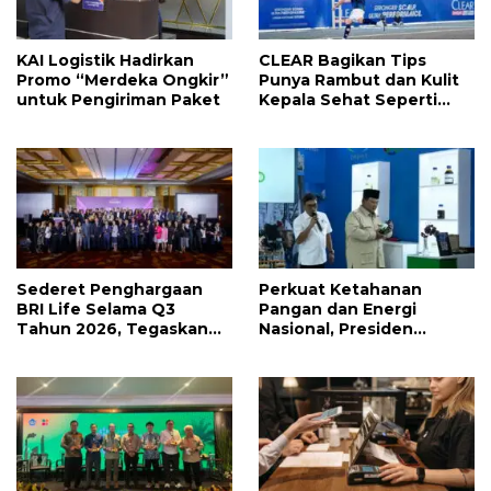
KAI Logistik Hadirkan
CLEAR Bagikan Tips
Promo “Merdeka Ongkir”
Punya Rambut dan Kulit
untuk Pengiriman Paket
Kepala Sehat Seperti
Cristiano Ronaldo
Sederet Penghargaan
Perkuat Ketahanan
BRI Life Selama Q3
Pangan dan Energi
Tahun 2026, Tegaskan
Nasional, Presiden
Kepemimpinan dalam
Prabowo Tinjau Hilirisasi
Inovasi Digital, serta GCG
Bioetanol PTPN I
di Industri Asuransi Jiwa
(Persero), Subholding
Perkebunan Nusantara