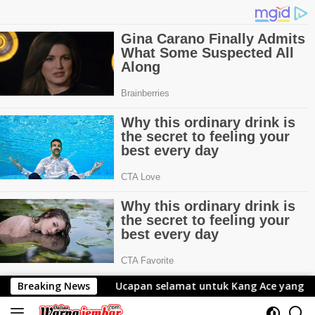
Langsung
selamat untuk Kang Ace yang Telah Resmi Menjabat Gubernu
Breaking News
ke
konten