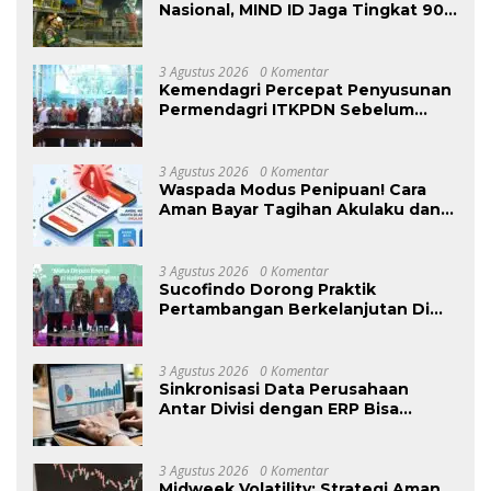
Nasional, MIND ID Jaga Tingkat 90%
Pemasok Lokal
3 Agustus 2026
0 Komentar
Kemendagri Percepat Penyusunan
Permendagri ITKPDN Sebelum
Oktober 2026
3 Agustus 2026
0 Komentar
Waspada Modus Penipuan! Cara
Aman Bayar Tagihan Akulaku dan
Akulaku PayLater via Virtual
Account
3 Agustus 2026
0 Komentar
Sucofindo Dorong Praktik
Pertambangan Berkelanjutan Di
Sektor Batubara
3 Agustus 2026
0 Komentar
Sinkronisasi Data Perusahaan
Antar Divisi dengan ERP Bisa
Meningkatkan Efisiensi Bisnis
3 Agustus 2026
0 Komentar
Midweek Volatility: Strategi Aman