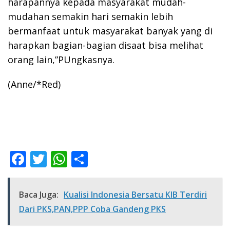
harapannya kepada masyarakat mudah-
mudahan semakin hari semakin lebih
bermanfaat untuk masyarakat banyak yang di
harapkan bagian-bagian disaat bisa melihat
orang lain,”PUngkasnya.
(Anne/*Red)
F
T
W
S
ac
w
h
h
e
itt
at
ar
Baca Juga:
Kualisi Indonesia Bersatu KIB Terdiri
b
er
s
e
Dari PKS,PAN,PPP Coba Gandeng PKS
o
A