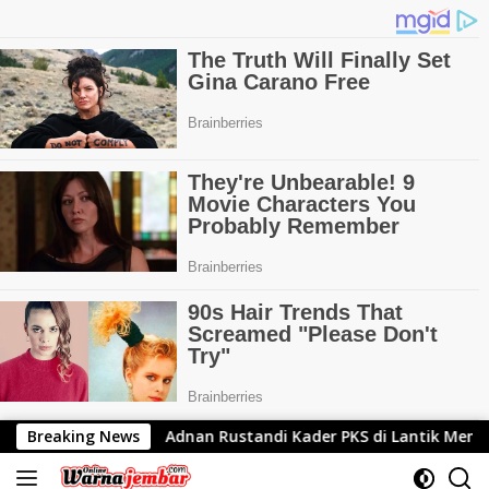
Langsung
 Rustandi Kader PKS di Lantik Menjadi Anggota DPRD Bandung 
Breaking News
ke
konten