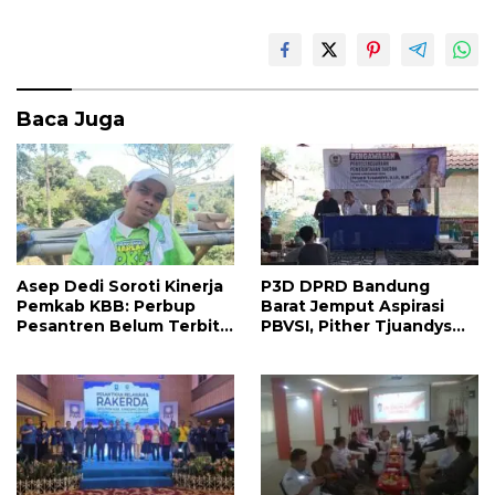
o
p
k
p
Baca Juga
Asep Dedi Soroti Kinerja
P3D DPRD Bandung
Pemkab KBB: Perbup
Barat Jemput Aspirasi
Pesantren Belum Terbit,
PBVSI, Pither Tjuandys
Reformasi Birokrasi
Siap Kawal
Jangan Terus Tertunda
Pembangunan Fasilitas
Voli hingga
Kesejahteraan Atlet