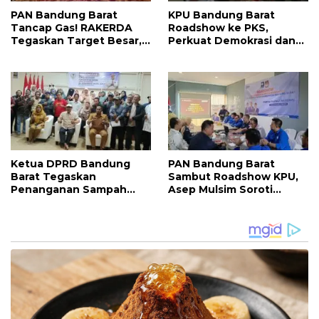
PAN Bandung Barat
KPU Bandung Barat
Tancap Gas! RAKERDA
Roadshow ke PKS,
Tegaskan Target Besar,
Perkuat Demokrasi dan
Perkuat Soliditas Kader
Matangkan Persiapan
dan Fokus Bantu Rakyat
Pemilu Mendatang
Ketua DPRD Bandung
PAN Bandung Barat
Barat Tegaskan
Sambut Roadshow KPU,
Penanganan Sampah
Asep Mulsim Soroti
Harus Dimulai dari
Strategi Dapil dan Target
Kesadaran Masyarakat
Pemilu 2029