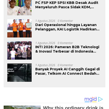
PC FSP KEP SPSI KBB Desak Audit
Menyeluruh Pasca Sidak KDM,
Jangan Ada Perusahaan Kebal dari
Penegakan Hukum
Ketenagakerjaan”
1 Agustus 2026
0 Komentar
Dari Operasional hingga Layanan
Pelanggan, KAI Logistik Hadirkan
Logistik yang Lebih Ramah
Lingkungan
1 Agustus 2026
0 Komentar
INTI 2026: Pameran B2B Teknologi
& Inovasi Terbesar di Indonesia
Kembali Hadir Agustus Ini di Jakarta
International Expo
1 Agustus 2026
0 Komentar
Banyak Proyek AI Canggih Gagal di
Pasar, Telkom AI Connect Bedah
Strategi Go-To-Market dan
Monetisasi Bersama CEO Nortis AI