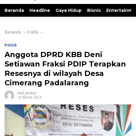
Beranda
Headline
Gaya Hidup
Bisnis
Entertainme
Beranda
Politik
Politik
Anggota DPRD KBB Deni
Setiawan Fraksi PDIP Terapkan
Resesnya di wilayah Desa
Cimerang Padalarang
Atek Jembar
18 Maret 2023