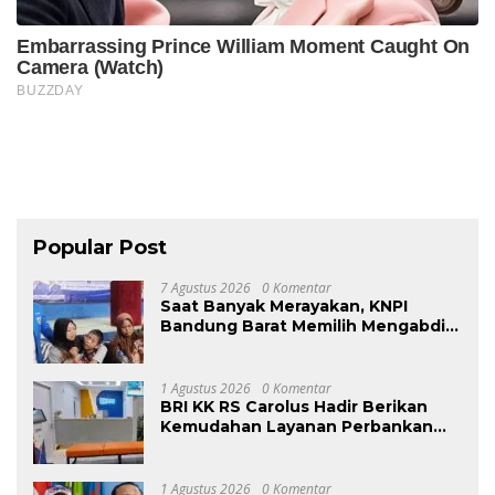
Popular Post
7 Agustus 2026
0 Komentar
Saat Banyak Merayakan, KNPI
Bandung Barat Memilih Mengabdi:
Harlah ke-53 Dihadiri Aksi Nyata
untuk Lansia, Disabilitas, dan
Warga Kurang Mampu
1 Agustus 2026
0 Komentar
BRI KK RS Carolus Hadir Berikan
Kemudahan Layanan Perbankan
bagi Civitas Rumah Sakit dan
Masyarakat
1 Agustus 2026
0 Komentar