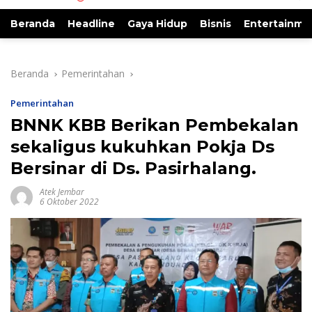
Beranda
Headline
Gaya Hidup
Bisnis
Entertainme
Beranda
Pemerintahan
Pemerintahan
BNNK KBB Berikan Pembekalan
sekaligus kukuhkan Pokja Ds
Bersinar di Ds. Pasirhalang.
Atek Jembar
6 Oktober 2022