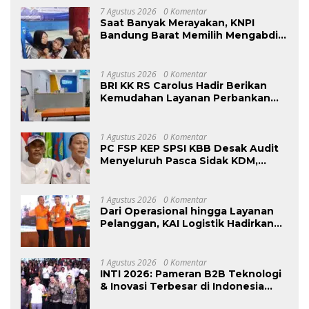
7 Agustus 2026
0 Komentar
Saat Banyak Merayakan, KNPI
Bandung Barat Memilih Mengabdi:
Harlah ke-53 Dihadiri Aksi Nyata
untuk Lansia, Disabilitas, dan
Warga Kurang Mampu
1 Agustus 2026
0 Komentar
BRI KK RS Carolus Hadir Berikan
Kemudahan Layanan Perbankan
bagi Civitas Rumah Sakit dan
Masyarakat
1 Agustus 2026
0 Komentar
PC FSP KEP SPSI KBB Desak Audit
Menyeluruh Pasca Sidak KDM,
Jangan Ada Perusahaan Kebal dari
Penegakan Hukum
Ketenagakerjaan”
1 Agustus 2026
0 Komentar
Dari Operasional hingga Layanan
Pelanggan, KAI Logistik Hadirkan
Logistik yang Lebih Ramah
Lingkungan
1 Agustus 2026
0 Komentar
INTI 2026: Pameran B2B Teknologi
& Inovasi Terbesar di Indonesia
Kembali Hadir Agustus Ini di Jakarta