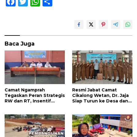
F
T
W
S
ac
w
h
h
e
itt
at
ar
b
er
s
e
o
A
Baca Juga
o
p
k
p
Camat Ngamprah
Resmi Jabat Camat
Tegaskan Peran Strategis
Cikalong Wetan, Dr. Jaja
RW dan RT, Insentif
Siap Turun ke Desa dan
APBD Triwulan II Jadi
Bangun Kolaborasi Demi
Penyemangat
Bandung Barat yang
Pengabdian
Lebih Maju