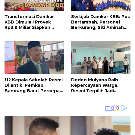
Transformasi Damkar
Sertijab Damkar KBB: Pos
KBB Dimulai! Proyek
Bertambah, Personel
Rp3,9 Miliar Siapkan
Berkurang, Siti Aminah
Markas dan Pusat
Soroti Beratnya Tugas
Pelatihan Modern
Pemadam di Musim
Kemarau
112 Kepala Sekolah Resmi
Deden Mulyana Raih
Dilantik, Pemkab
Kepercayaan Warga,
Bandung Barat Percepat
Resmi Terpilih Jadi
Akhiri Krisis
Anggota BPD Desa
Kepemimpinan di
Ciburuy Periode 2026–
Sekolah
2034