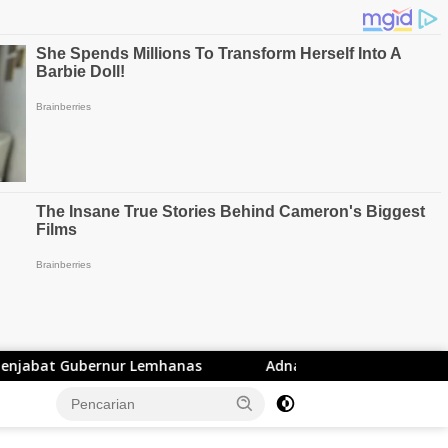
Lemhanas
Adnan Rustandi Kader PKS di Lantik Menjad