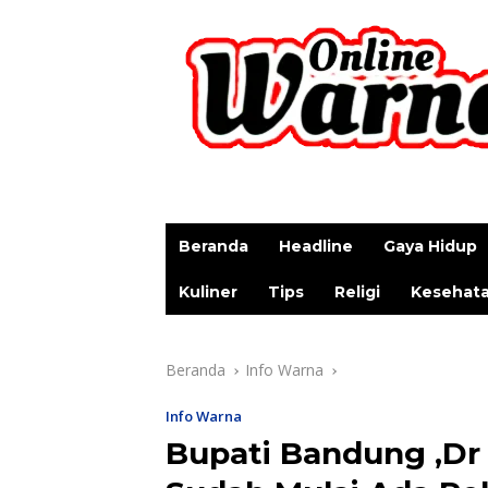
p
Beranda
Headline
Gaya Hidup
Kuliner
Tips
Religi
Kesehat
Beranda
Info Warna
Info Warna
Bupati Bandung ,Dr