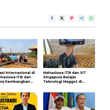
si Internasional di
Mahasiswa ITB dan SIT
hasiswa ITB dan
Singapura Belajar
ura Kembangkan
Teknologi Maggot di
 Maggot untuk
Bandung Barat, Buka
 Energi, dan
Peluang Inovasi Pangan
ngan
Berkelanjutan