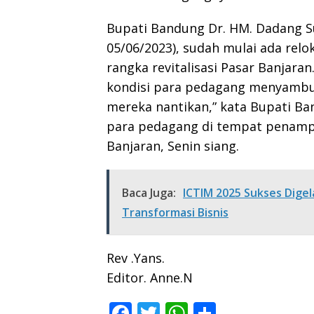
Bupati Bandung Dr. HM. Dadang Su
05/06/2023), sudah mulai ada re
rangka revitalisasi Pasar Banjaran
kondisi para pedagang menyambut
mereka nantikan,” kata Bupati B
para pedagang di tempat penam
Banjaran, Senin siang.
Baca Juga:
ICTIM 2025 Sukses Dige
Transformasi Bisnis
Rev .Yans.
Editor. Anne.N
F
T
W
S