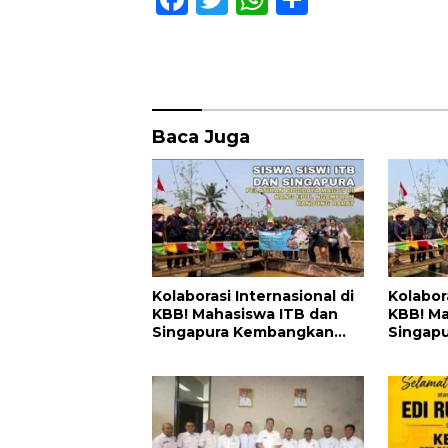
ac
w
h
h
e
itt
at
ar
b
er
s
e
o
A
Baca Juga
o
p
k
p
Kolaborasi Internasional di
Kolabora
KBB! Mahasiswa ITB dan
KBB! Ma
Singapura Kembangkan
Singap
Inovasi Maggot untuk
Inovasi
Pangan, Energi, dan
Pangan,
Lingkungan
Lingku