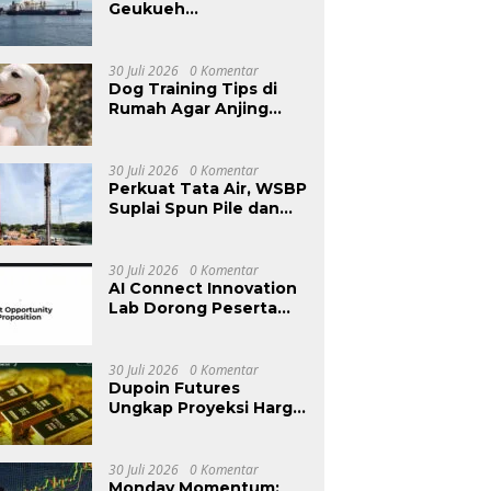
Geukueh
Berangkatkan Ribuan
Ton Biomassa ke
Jepang
30 Juli 2026
0 Komentar
Dog Training Tips di
Rumah Agar Anjing
Pintar
30 Juli 2026
0 Komentar
Perkuat Tata Air, WSBP
Suplai Spun Pile dan
Beton Readymix
Kurangi Banjir
30 Juli 2026
0 Komentar
AI Connect Innovation
Lab Dorong Peserta
Bangun Produk AI yang
Relevan dengan
Kebutuhan Pasar
30 Juli 2026
0 Komentar
Dupoin Futures
Ungkap Proyeksi Harga
Emas (XAUUSD) Pekan
Depan, Bearish Masih
Jadi Skenario Utama
30 Juli 2026
0 Komentar
Monday Momentum: