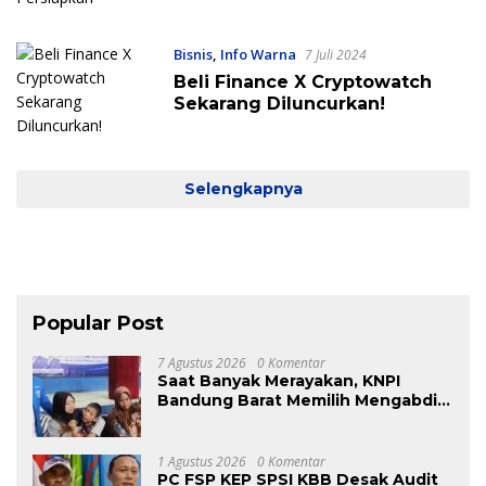
Bisnis
,
Info Warna
7 Juli 2024
Beli Finance X Cryptowatch
Sekarang Diluncurkan!
Selengkapnya
Popular Post
7 Agustus 2026
0 Komentar
Saat Banyak Merayakan, KNPI
Bandung Barat Memilih Mengabdi:
Harlah ke-53 Dihadiri Aksi Nyata
untuk Lansia, Disabilitas, dan
Warga Kurang Mampu
1 Agustus 2026
0 Komentar
PC FSP KEP SPSI KBB Desak Audit