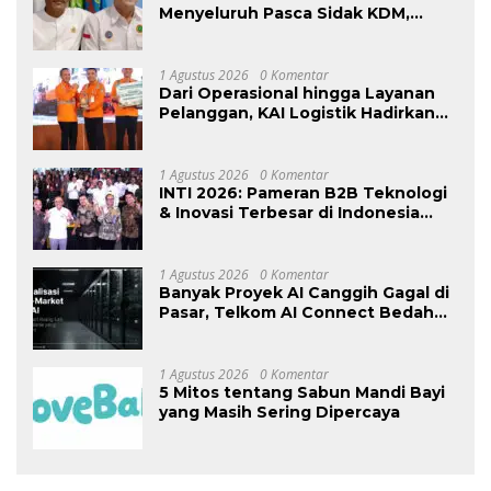
Menyeluruh Pasca Sidak KDM,
Jangan Ada Perusahaan Kebal dari
Penegakan Hukum
Ketenagakerjaan”
1 Agustus 2026
0 Komentar
Dari Operasional hingga Layanan
Pelanggan, KAI Logistik Hadirkan
Logistik yang Lebih Ramah
Lingkungan
1 Agustus 2026
0 Komentar
INTI 2026: Pameran B2B Teknologi
& Inovasi Terbesar di Indonesia
Kembali Hadir Agustus Ini di Jakarta
International Expo
1 Agustus 2026
0 Komentar
Banyak Proyek AI Canggih Gagal di
Pasar, Telkom AI Connect Bedah
Strategi Go-To-Market dan
Monetisasi Bersama CEO Nortis AI
1 Agustus 2026
0 Komentar
5 Mitos tentang Sabun Mandi Bayi
yang Masih Sering Dipercaya