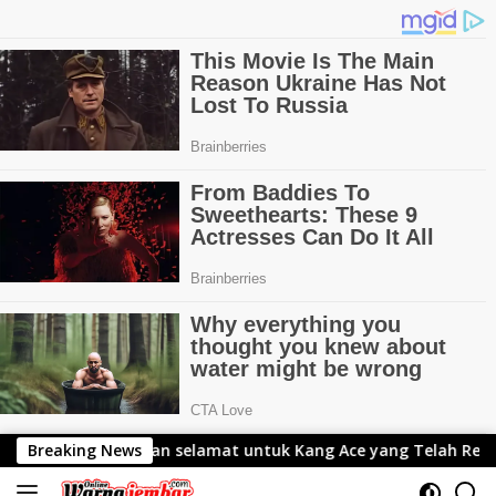
Langsung
Breaking News
Ucapan selamat untuk Kang Ace yang Telah Resmi Me
ke
konten