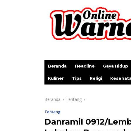
p
Beranda
Headline
Gaya Hidup
Kuliner
Tips
Religi
Kesehat
Beranda
Tentang
Tentang
Danramil 0912/Lem