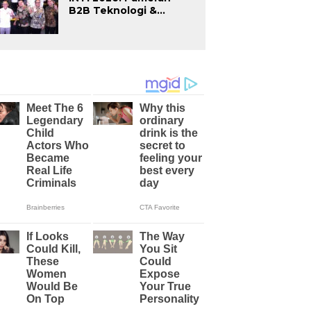
B2B Teknologi &
Inovasi Terbesar di
Indonesia Kembali
Hadir Agustus Ini di
Jakarta International
Expo