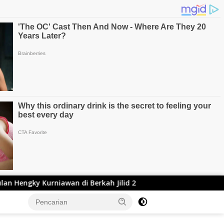
di Berkah Jilid 2
Ketua Dprd KBB Rismanto Singgung 