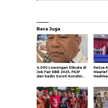
o
A
o
p
k
p
Baca Juga
4.000 Lowongan Dibuka di
Ketua K
Job Fair KBB 2025, FKJP
Maarief
dan Kadin Soroti Kondisi
Hadirk
Industri Lesu
Kerja, 
Untuk 
Barat!