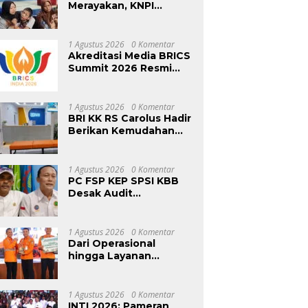
Merayakan, KNPI
Bandung Barat Memilih
Mengabdi: Harlah ke-53
Dihadiri Aksi Nyata
1 Agustus 2026
0 Komentar
untuk Lansia,
Akreditasi Media BRICS
Disabilitas, dan Warga
Summit 2026 Resmi
Kurang Mampu
Dibuka, Pendaftaran
Hingga 31 Agustus
1 Agustus 2026
0 Komentar
BRI KK RS Carolus Hadir
Berikan Kemudahan
Layanan Perbankan
bagi Civitas Rumah
Sakit dan Masyarakat
1 Agustus 2026
0 Komentar
PC FSP KEP SPSI KBB
Desak Audit
Menyeluruh Pasca
Sidak KDM, Jangan Ada
Perusahaan Kebal dari
1 Agustus 2026
0 Komentar
Penegakan Hukum
Dari Operasional
Ketenagakerjaan”
hingga Layanan
Pelanggan, KAI Logistik
Hadirkan Logistik yang
Lebih Ramah
1 Agustus 2026
0 Komentar
Lingkungan
INTI 2026: Pameran