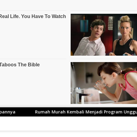
ah Murah Kembali Menjadi Program Unggulan Hengky Kurniawan 