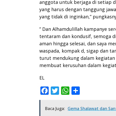
anggota untuk berjaga di setiap
yang harus dengan tanggung jawab
yang tidak di inginkan,” pungkasn
” Dan Alhamdulillah kampanye sere
tentaram dan kondusif, semoga di 
aman hingga selesai, dan saya m
waspada, kompak d, sigap dan ta
turut mendukung dalam kegiatan i
membuat kerusuhan dalam kegiata
EL
F
T
W
S
ac
w
h
h
e
itt
at
ar
Baca Juga:
Gema Shalawat dan San
b
er
s
e