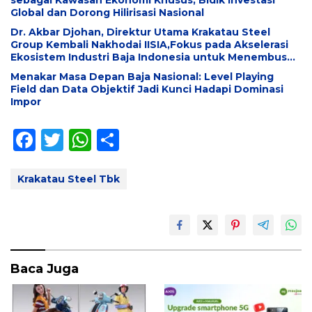
Global dan Dorong Hilirisasi Nasional
Dr. Akbar Djohan, Direktur Utama Krakatau Steel
Group Kembali Nakhodai IISIA,Fokus pada Akselerasi
Ekosistem Industri Baja Indonesia untuk Menembus
Pasar Global
Menakar Masa Depan Baja Nasional: Level Playing
Field dan Data Objektif Jadi Kunci Hadapi Dominasi
Impor
F
T
W
S
ac
w
h
h
e
itt
at
ar
Krakatau Steel Tbk
b
er
s
e
o
A
o
p
k
p
Baca Juga