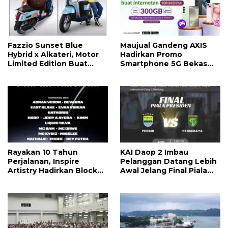
Fazzio Sunset Blue
Maujual Gandeng AXIS
Hybrid x Alkateri, Motor
Hadirkan Promo
Limited Edition Buat
Smartphone 5G Bekas
Nyempurnain Look Retro-
dengan Bonus Kuota
Future Lo
Rayakan 10 Tahun
KAI Daop 2 Imbau
Perjalanan, Inspire
Pelanggan Datang Lebih
Artistry Hadirkan Block
Awal Jelang Final Piala
Party Terbesar di Jakarta
Presiden 2026