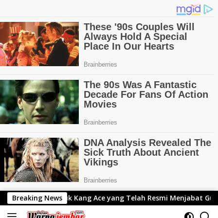
Langsung
ng Ace yang Telah Resmi Menjabat Gubernur Lemhanas
Breaking News
ke
konten