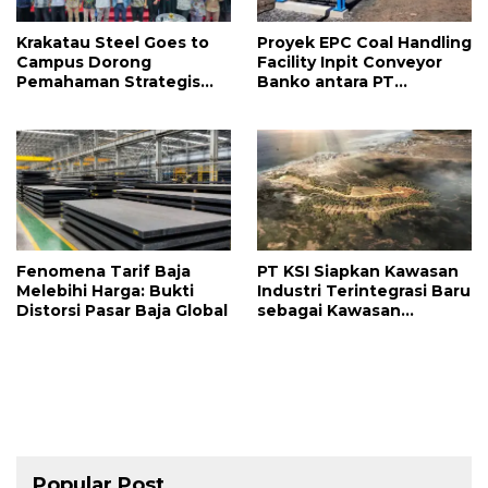
Krakatau Steel Goes to
Proyek EPC Coal Handling
Campus Dorong
Facility Inpit Conveyor
Pemahaman Strategis
Banko antara PT
Integrasi Kawasan
Krakatau Baja Konstruksi
Industri dan Konektivitas
dan PT Adhi Karya
Distribusi Nasional
(Persero) Tbk Rampung
di Awal 2026
Fenomena Tarif Baja
PT KSI Siapkan Kawasan
Melebihi Harga: Bukti
Industri Terintegrasi Baru
Distorsi Pasar Baja Global
sebagai Kawasan
Ekonomi Khusus, Bidik
Investasi Global dan
Dorong Hilirisasi Nasional
Popular Post