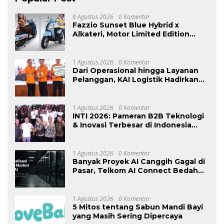
8 Agustus 2026
0 Komentar
Fazzio Sunset Blue Hybrid x
Alkateri, Motor Limited Edition
Buat Nyempurnain Look Retro-
Future Lo
1 Agustus 2026
0 Komentar
Dari Operasional hingga Layanan
Pelanggan, KAI Logistik Hadirkan
Logistik yang Lebih Ramah
Lingkungan
1 Agustus 2026
0 Komentar
INTI 2026: Pameran B2B Teknologi
& Inovasi Terbesar di Indonesia
Kembali Hadir Agustus Ini di Jakarta
International Expo
1 Agustus 2026
0 Komentar
Banyak Proyek AI Canggih Gagal di
Pasar, Telkom AI Connect Bedah
Strategi Go-To-Market dan
Monetisasi Bersama CEO Nortis AI
1 Agustus 2026
0 Komentar
5 Mitos tentang Sabun Mandi Bayi
yang Masih Sering Dipercaya