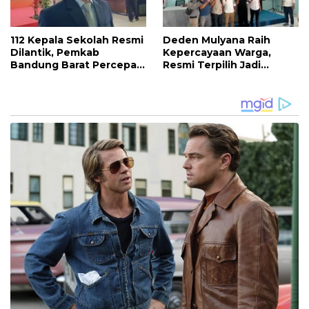
112 Kepala Sekolah Resmi
Deden Mulyana Raih
Dilantik, Pemkab
Kepercayaan Warga,
Bandung Barat Percepat
Resmi Terpilih Jadi
Akhiri Krisis
Anggota BPD Desa
Kepemimpinan di
Ciburuy Periode 2026–
Sekolah
2034