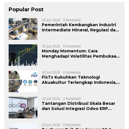
Popular Post
30 Juli 2026
0 Komentar
Pemerintah Kembangkan Industri
Intermediate Mineral, Regulasi dan
Insentif jadi Tantangan.
30 Juli 2026
0 Komentar
Monday Momentum: Cara
Menghadapi Volatilitas Pembukaan
Pasar dan Menjaga Disiplin Trading
30 Juli 2026
0 Komentar
FisTx Kukuhkan Teknologi
Akuakultur Terlengkap Indonesia,
Ekspansi ke Pasar Timur Tengah
30 Juli 2026
0 Komentar
Tantangan Distribusi Skala Besar
dan Solusi Integrasi Odoo ERP
Antar Retail
30 Juli 2026
0 Komentar