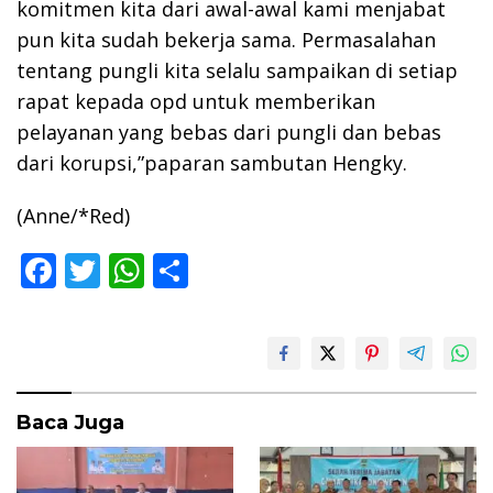
komitmen kita dari awal-awal kami menjabat
pun kita sudah bekerja sama. Permasalahan
tentang pungli kita selalu sampaikan di setiap
rapat kepada opd untuk memberikan
pelayanan yang bebas dari pungli dan bebas
dari korupsi,”paparan sambutan Hengky.
(Anne/*Red)
F
T
W
S
ac
w
h
h
e
itt
at
ar
b
er
s
e
o
A
Baca Juga
o
p
k
p