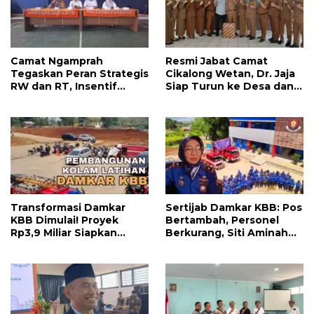
Camat Ngamprah
Resmi Jabat Camat
Tegaskan Peran Strategis
Cikalong Wetan, Dr. Jaja
RW dan RT, Insentif
Siap Turun ke Desa dan
APBD Triwulan II Jadi
Bangun Kolaborasi Demi
Penyemangat
Bandung Barat yang
Pengabdian
Lebih Maju
Transformasi Damkar
Sertijab Damkar KBB: Pos
KBB Dimulai! Proyek
Bertambah, Personel
Rp3,9 Miliar Siapkan
Berkurang, Siti Aminah
Markas dan Pusat
Soroti Beratnya Tugas
Pelatihan Modern
Pemadam di Musim
Kemarau