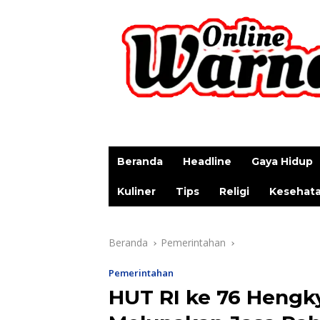
p
Beranda
Headline
Gaya Hidup
Kuliner
Tips
Religi
Kesehat
Beranda
Pemerintahan
Pemerintahan
HUT RI ke 76 Hengk