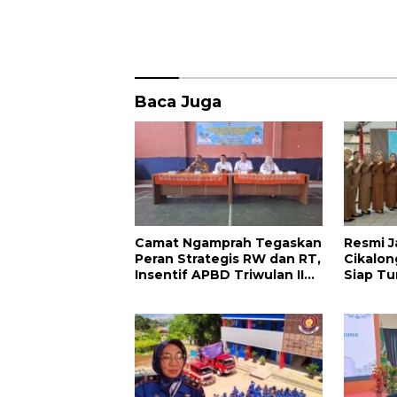
o
p
k
p
Baca Juga
Camat Ngamprah Tegaskan
Resmi J
Peran Strategis RW dan RT,
Cikalon
Insentif APBD Triwulan II
Siap Tu
Jadi Penyemangat
Bangun 
Pengabdian
Bandung
Maju