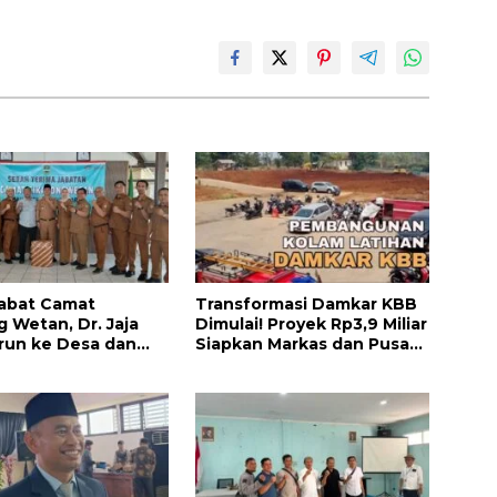
abat Camat
Transformasi Damkar KBB
g Wetan, Dr. Jaja
Dimulai! Proyek Rp3,9 Miliar
run ke Desa dan
Siapkan Markas dan Pusat
Kolaborasi Demi
Pelatihan Modern
 Barat yang Lebih