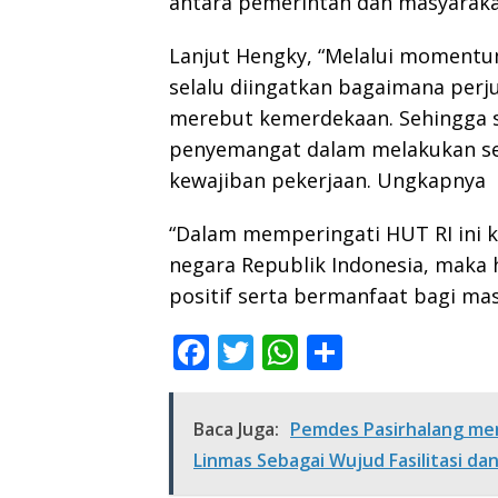
antara pemerintah dan masyarak
Lanjut Hengky, “Melalui momentu
selalu diingatkan bagaimana per
merebut kemerdekaan. Sehingga s
penyemangat dalam melakukan s
kewajiban pekerjaan. Ungkapnya
“Dalam memperingati HUT RI ini k
negara Republik Indonesia, maka
positif serta bermanfaat bagi ma
F
T
W
S
ac
w
h
h
e
itt
at
ar
Baca Juga:
Pemdes Pasirhalang men
b
er
s
e
Linmas Sebagai Wujud Fasilitasi d
o
A