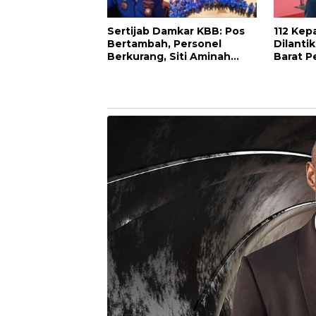
Sertijab Damkar KBB: Pos
112 Kep
Bertambah, Personel
Dilanti
Berkurang, Siti Aminah
Barat Pe
Soroti Beratnya Tugas
Kepemi
Pemadam di Musim
Kemarau