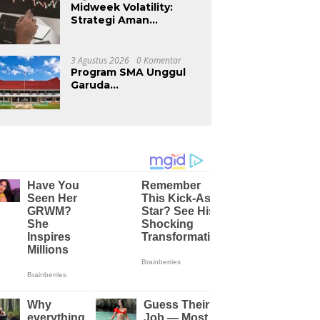
Midweek Volatility:
Strategi Aman
Menghadapi Rilis Data
Ekonomi Berdampak
Tinggi
3 Agustus 2026
0 Komentar
Program SMA Unggul
Garuda
Kemendiktisaintek
Resmi Dimulai di
Konawe Selatan, PTPP
Hadirkan Fasilitas
Pendidikan Berkualitas