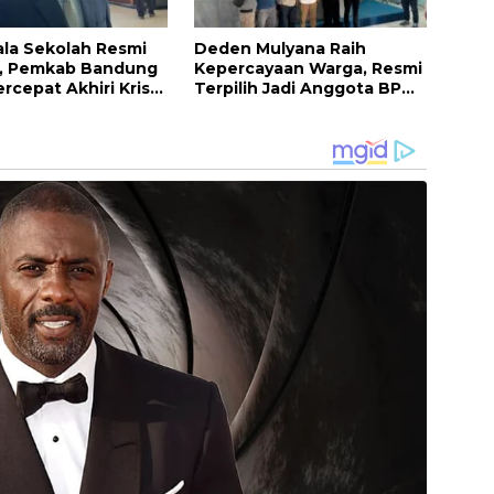
ala Sekolah Resmi
Deden Mulyana Raih
k, Pemkab Bandung
Kepercayaan Warga, Resmi
rcepat Akhiri Krisis
Terpilih Jadi Anggota BPD
mpinan di Sekolah
Desa Ciburuy Periode
2026–2034