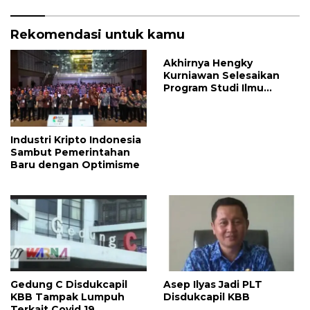
Rekomendasi untuk kamu
Akhirnya Hengky
Kurniawan Selesaikan
Program Studi Ilmu
Pemerintahan, Begini
ungkapan untuk Ibu
Mertuannya
Industri Kripto Indonesia
Sambut Pemerintahan
Baru dengan Optimisme
Gedung C Disdukcapil
Asep Ilyas Jadi PLT
KBB Tampak Lumpuh
Disdukcapil KBB
Terkait Covid 19