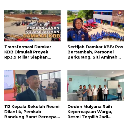
APBD Triwulan II Jadi
Bangun Kolaborasi Demi
Penyemangat
Bandung Barat yang
Pengabdian
Lebih Maju
Transformasi Damkar
Sertijab Damkar KBB: Pos
KBB Dimulai! Proyek
Bertambah, Personel
Rp3,9 Miliar Siapkan
Berkurang, Siti Aminah
Markas dan Pusat
Soroti Beratnya Tugas
Pelatihan Modern
Pemadam di Musim
Kemarau
112 Kepala Sekolah Resmi
Deden Mulyana Raih
Dilantik, Pemkab
Kepercayaan Warga,
Bandung Barat Percepat
Resmi Terpilih Jadi
Akhiri Krisis
Anggota BPD Desa
Kepemimpinan di
Ciburuy Periode 2026–