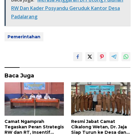
b
er
s
e
RW Dan Kader Posyandu Geruduk Kantor Desa
o
A
Padalarang
o
p
k
p
Pemerintahan
Baca Juga
Camat Ngamprah
Resmi Jabat Camat
Tegaskan Peran Strategis
Cikalong Wetan, Dr. Jaja
RW dan RT, Insentif
Siap Turun ke Desa dan