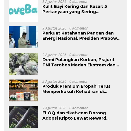
3 Agustus 2026
0 Komentar
Kulit Bayi Kering dan Kasar: 5
Pertanyaan yang Sering
Ditanyakan Orang Tua
9 Agustus 2026
0 Komentar
Perkuat Ketahanan Pangan dan
Energi Nasional, Presiden Prabowo
Tinjau Hilirisasi Bioetanol PTPN I
(Persero), Subholding Perkebunan
Nusantara
2 Agustus 2026
0 Komentar
Demi Pulangkan Korban, Prajurit
TNI Terobos Medan Ekstrem dan
Hadapi Hujan Peluru OPM di
Yahukimo
2 Agustus 2026
0 Komentar
Produk Premium Eropah Terus
Memperkukuh Kehadiran di
Malaysia Melalui MIFB 2026 dan
Majlis Makan Malam B2B
2 Agustus 2026
0 Komentar
FLOQ dan tiket.com Dorong
Adopsi Kripto Lewat Reward
Perjalanan