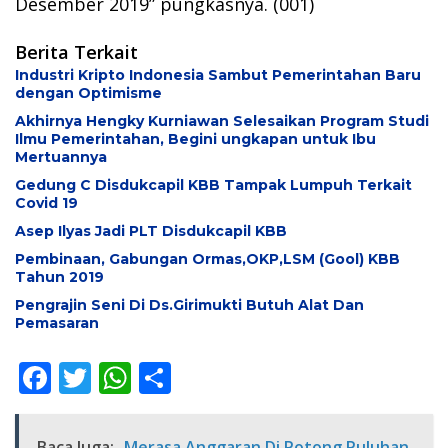
Desember 2019” pungkasnya. (001)
Berita Terkait
Industri Kripto Indonesia Sambut Pemerintahan Baru
dengan Optimisme
Akhirnya Hengky Kurniawan Selesaikan Program Studi
Ilmu Pemerintahan, Begini ungkapan untuk Ibu
Mertuannya
Gedung C Disdukcapil KBB Tampak Lumpuh Terkait
Covid 19
Asep Ilyas Jadi PLT Disdukcapil KBB
Pembinaan, Gabungan Ormas,OKP,LSM (Gool) KBB
Tahun 2019
Pengrajin Seni Di Ds.Girimukti Butuh Alat Dan
Pemasaran
F
T
W
S
ac
w
h
h
e
itt
at
ar
Baca Juga:
Merasa Anggaran Di Potong Puluhan