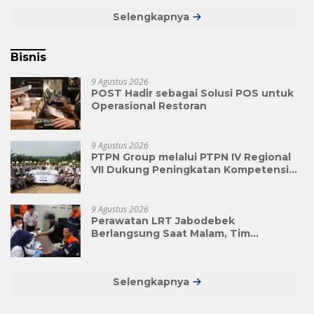
Selengkapnya
Bisnis
9 Agustus 2026
POST Hadir sebagai Solusi POS untuk
Operasional Restoran
9 Agustus 2026
PTPN Group melalui PTPN IV Regional
VII Dukung Peningkatan Kompetensi
Aparatur Perkebunan Lewat Pelatihan
Avenza Maps di Way Kanan
9 Agustus 2026
Perawatan LRT Jabodebek
Berlangsung Saat Malam, Tim
Kesehatan Jaga Kondisi Petugas
Selengkapnya