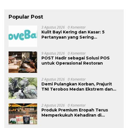
Popular Post
3 Agustus 2026
0 Komentar
Kulit Bayi Kering dan Kasar: 5
Pertanyaan yang Sering
Ditanyakan Orang Tua
9 Agustus 2026
0 Komentar
POST Hadir sebagai Solusi POS
untuk Operasional Restoran
2 Agustus 2026
0 Komentar
Demi Pulangkan Korban, Prajurit
TNI Terobos Medan Ekstrem dan
Hadapi Hujan Peluru OPM di
Yahukimo
2 Agustus 2026
0 Komentar
Produk Premium Eropah Terus
Memperkukuh Kehadiran di
Malaysia Melalui MIFB 2026 dan
Majlis Makan Malam B2B