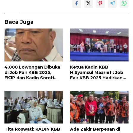
Baca Juga
4.000 Lowongan Dibuka
Ketua Kadin KBB
di Job Fair KBB 2025,
H.Syamsul Maarief : Job
FKJP dan Kadin Soroti
Fair KBB 2025 Hadirkan
Kondisi Industri Lesu
2.500 Lowongan Kerja,
Siap Buka Peluang Untuk
Warga Bandung Barat!
Tita Roswati: KADIN KBB
Ade Zakir Berpesan di