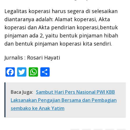
Legalitas koperasi harus segera di selesaikan
diantaranya adalah: Alamat koperasi, Akta
koperasi dan Akta pendirian koperasi,bentuk
pinjaman ada 2, yaitu bentuk pinjaman hibah
dan bentuk pinjaman koperasi kita sendiri.
Jurnalis : Rosari Hayati
F
T
W
S
ac
w
h
h
e
itt
at
ar
Baca Juga:
Sambut Hari Pers Nasional PWI KBB
b
er
s
e
Laksanakan Pengajian Bersama dan Pembagian
o
A
sembako ke Anak Yatim
o
p
k
p