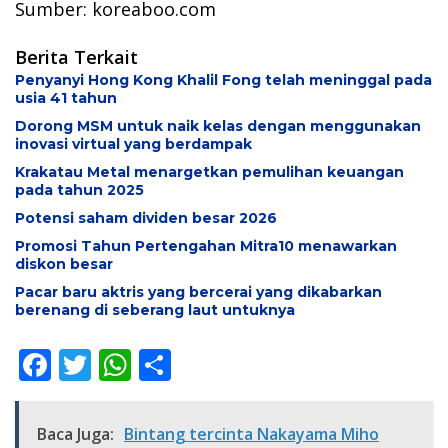
Sumber: koreaboo.com
Berita Terkait
Penyanyi Hong Kong Khalil Fong telah meninggal pada
usia 41 tahun
Dorong MSM untuk naik kelas dengan menggunakan
inovasi virtual yang berdampak
Krakatau Metal menargetkan pemulihan keuangan
pada tahun 2025
Potensi saham dividen besar 2026
Promosi Tahun Pertengahan Mitra10 menawarkan
diskon besar
Pacar baru aktris yang bercerai yang dikabarkan
berenang di seberang laut untuknya
F
T
W
S
ac
w
h
h
e
itt
at
ar
Baca Juga:
Bintang tercinta Nakayama Miho