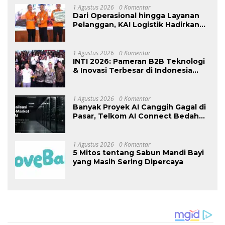
Ketenagakerjaan”
1 Agustus 2026
0 Komentar
Dari Operasional hingga Layanan
Pelanggan, KAI Logistik Hadirkan
Logistik yang Lebih Ramah
Lingkungan
1 Agustus 2026
0 Komentar
INTI 2026: Pameran B2B Teknologi
& Inovasi Terbesar di Indonesia
Kembali Hadir Agustus Ini di Jakarta
International Expo
1 Agustus 2026
0 Komentar
Banyak Proyek AI Canggih Gagal di
Pasar, Telkom AI Connect Bedah
Strategi Go-To-Market dan
Monetisasi Bersama CEO Nortis AI
1 Agustus 2026
0 Komentar
5 Mitos tentang Sabun Mandi Bayi
yang Masih Sering Dipercaya