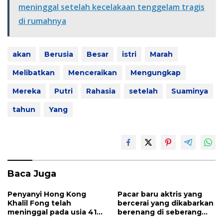
b
er
s
e
meninggal setelah kecelakaan tenggelam tragis
o
A
di rumahnya
o
p
k
p
akan
Berusia
Besar
istri
Marah
Melibatkan
Menceraikan
Mengungkap
Mereka
Putri
Rahasia
setelah
Suaminya
tahun
Yang
Baca Juga
Penyanyi Hong Kong
Pacar baru aktris yang
Khalil Fong telah
bercerai yang dikabarkan
meninggal pada usia 41
berenang di seberang
tahun
laut untuknya