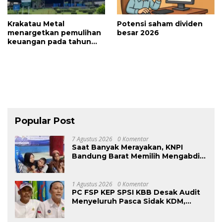
Krakatau Metal
Potensi saham dividen
menargetkan pemulihan
besar 2026
keuangan pada tahun
2025
Popular Post
7 Agustus 2026
0 Komentar
Saat Banyak Merayakan, KNPI
Bandung Barat Memilih Mengabdi:
Harlah ke-53 Dihadiri Aksi Nyata
untuk Lansia, Disabilitas, dan
Warga Kurang Mampu
1 Agustus 2026
0 Komentar
PC FSP KEP SPSI KBB Desak Audit
Menyeluruh Pasca Sidak KDM,
Jangan Ada Perusahaan Kebal dari
Penegakan Hukum