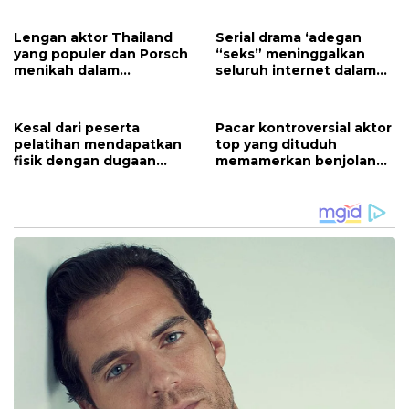
Lengan aktor Thailand
Serial drama ‘adegan
yang populer dan Porsch
“seks” meninggalkan
menikah dalam
seluruh internet dalam
pernikahan yang indah
kebingungan
Kesal dari peserta
Pacar kontroversial aktor
pelatihan mendapatkan
top yang dituduh
fisik dengan dugaan
memamerkan benjolan
sasaeng di depan umum
bayinya untuk perhatian