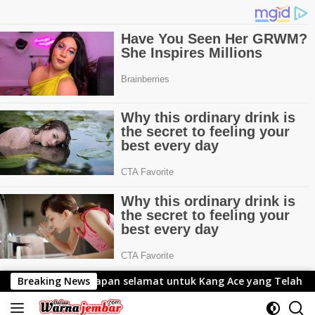
Langsung
elamat untuk Kang Ace yang Telah Resmi Menjabat Gubernur 
Breaking News
ke
konten