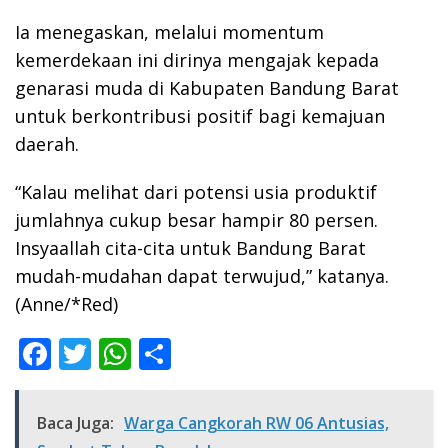
Ia menegaskan, melalui momentum
kemerdekaan ini dirinya mengajak kepada
genarasi muda di Kabupaten Bandung Barat
untuk berkontribusi positif bagi kemajuan
daerah.
“Kalau melihat dari potensi usia produktif
jumlahnya cukup besar hampir 80 persen.
Insyaallah cita-cita untuk Bandung Barat
mudah-mudahan dapat terwujud,” katanya.
(Anne/*Red)
F
T
W
S
ac
w
h
h
e
itt
at
ar
Baca Juga:
Warga Cangkorah RW 06 Antusias,