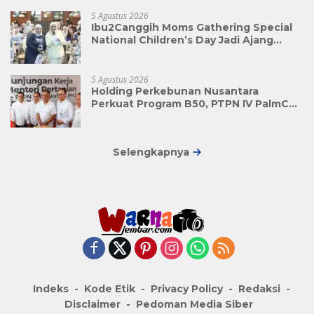
5 Agustus 2026
Ibu2Canggih Moms Gathering Special
National Children’s Day Jadi Ajang
Bonding 100 Momfluencer dan Anak di
Hari Anak Nasional
5 Agustus 2026
Holding Perkebunan Nusantara
Perkuat Program B50, PTPN IV PalmCo
Serap 1,73 Juta Ton TBS Petani
Selengkapnya
Indeks
Kode Etik
Privacy Policy
Redaksi
Disclaimer
Pedoman Media Siber