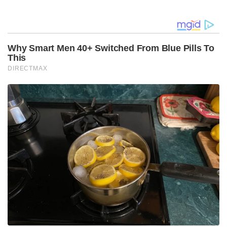
Akhiri Krisis
Anggota BPD Desa
Kepemimpinan di
Ciburuy Periode 2026–
Sekolah
2034