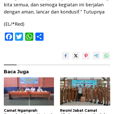
kita semua, dan semoga kegiatan ini berjalan
dengan aman, lancar dan kondusif.” Tutupnya
(EL/*Red)
F
T
W
S
ac
w
h
h
e
itt
at
ar
b
er
s
e
o
A
Baca Juga
o
p
k
p
Camat Ngamprah
Resmi Jabat Camat