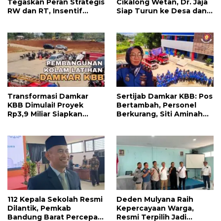
Tegaskan Peran Strategis
Cikalong Wetan, Dr. Jaja
RW dan RT, Insentif
Siap Turun ke Desa dan
APBD Triwulan II Jadi
Bangun Kolaborasi Demi
Penyemangat
Bandung Barat yang
Pengabdian
Lebih Maju
Transformasi Damkar
Sertijab Damkar KBB: Pos
KBB Dimulai! Proyek
Bertambah, Personel
Rp3,9 Miliar Siapkan
Berkurang, Siti Aminah
Markas dan Pusat
Soroti Beratnya Tugas
Pelatihan Modern
Pemadam di Musim
Kemarau
112 Kepala Sekolah Resmi
Deden Mulyana Raih
Dilantik, Pemkab
Kepercayaan Warga,
Bandung Barat Percepat
Resmi Terpilih Jadi