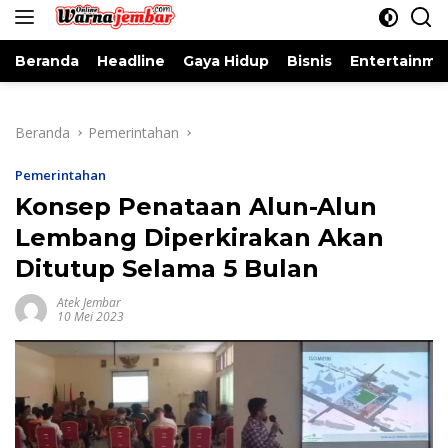
konten
Beranda
Headline
Gaya Hidup
Bisnis
Entertainme
Beranda
Pemerintahan
Pemerintahan
Konsep Penataan Alun-Alun
Lembang Diperkirakan Akan
Ditutup Selama 5 Bulan
Atek Jembar
10 Mei 2023