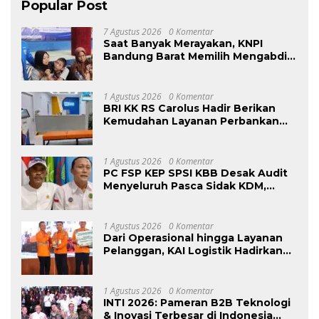
Popular Post
7 Agustus 2026
0 Komentar
Saat Banyak Merayakan, KNPI
Bandung Barat Memilih Mengabdi:
Harlah ke-53 Dihadiri Aksi Nyata
untuk Lansia, Disabilitas, dan
Warga Kurang Mampu
1 Agustus 2026
0 Komentar
BRI KK RS Carolus Hadir Berikan
Kemudahan Layanan Perbankan
bagi Civitas Rumah Sakit dan
Masyarakat
1 Agustus 2026
0 Komentar
PC FSP KEP SPSI KBB Desak Audit
Menyeluruh Pasca Sidak KDM,
Jangan Ada Perusahaan Kebal dari
Penegakan Hukum
Ketenagakerjaan”
1 Agustus 2026
0 Komentar
Dari Operasional hingga Layanan
Pelanggan, KAI Logistik Hadirkan
Logistik yang Lebih Ramah
Lingkungan
1 Agustus 2026
0 Komentar
INTI 2026: Pameran B2B Teknologi
& Inovasi Terbesar di Indonesia