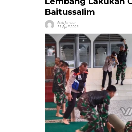
Lembang Lakukan Gi
Baitussalim
Atek Jembar
11 April 2023