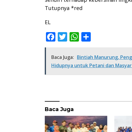
Tutupnya *red
EL
F
T
W
S
ac
w
h
h
e
itt
at
ar
Baca Juga:
Bintiah Manurung, Peng
b
er
s
e
Hidupnya untuk Petani dan Masyar
o
A
o
p
k
p
Baca Juga