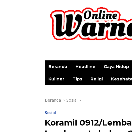
p
Beranda
Headline
Gaya Hidup
Kuliner
Tips
Religi
Kesehat
Beranda
Sosial
Sosial
Koramil 0912/Lemba