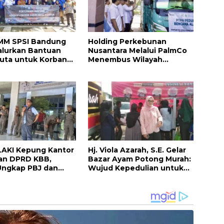
MM SPSI Bandung
Holding Perkebunan
alurkan Bantuan
Nusantara Melalui PalmCo
uta untuk Korban
Menembus Wilayah
 Pasirlangu
Terisolasi untuk Salurkan
Bantuan di Sumut dan
Aceh
LAKI Kepung Kantor
Hj. Viola Azarah, S.E. Gelar
an DPRD KBB,
Bazar Ayam Potong Murah:
Ungkap PBJ dan
Wujud Kepedulian untuk
Perizinan
Warga Bandung Barat