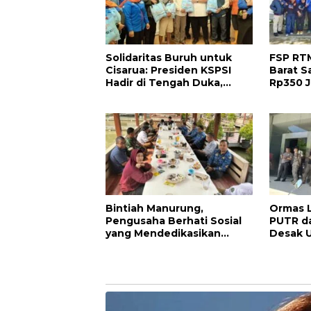
Solidaritas Buruh untuk
FSP RT
Cisarua: Presiden KSPSI
Barat S
Hadir di Tengah Duka,
Rp350 J
KSPSI Bandung Barat
Longsor
Bergerak Bantu Korban
Longsor
Bintiah Manurung,
Ormas 
Pengusaha Berhati Sosial
PUTR d
yang Mendedikasikan
Desak 
Hidupnya untuk Petani dan
Proses 
Masyarakat