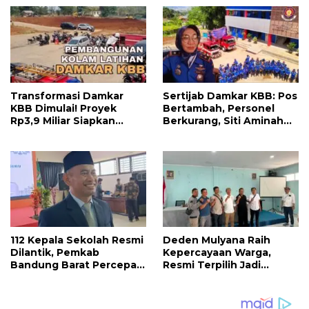
Penyemangat
Bandung Barat yang
Pengabdian
Lebih Maju
Transformasi Damkar
Sertijab Damkar KBB: Pos
KBB Dimulai! Proyek
Bertambah, Personel
Rp3,9 Miliar Siapkan
Berkurang, Siti Aminah
Markas dan Pusat
Soroti Beratnya Tugas
Pelatihan Modern
Pemadam di Musim
Kemarau
112 Kepala Sekolah Resmi
Deden Mulyana Raih
Dilantik, Pemkab
Kepercayaan Warga,
Bandung Barat Percepat
Resmi Terpilih Jadi
Akhiri Krisis
Anggota BPD Desa
Kepemimpinan di
Ciburuy Periode 2026–
Sekolah
2034