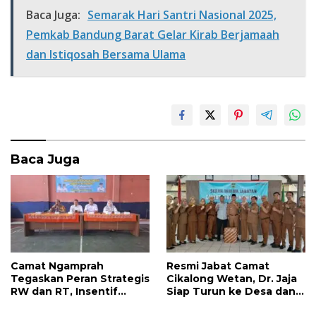
e
itt
at
ar
Baca Juga:
Semarak Hari Santri Nasional 2025,
b
er
s
e
Pemkab Bandung Barat Gelar Kirab Berjamaah
o
A
dan Istiqosah Bersama Ulama
o
p
k
p
Baca Juga
Camat Ngamprah
Resmi Jabat Camat
Tegaskan Peran Strategis
Cikalong Wetan, Dr. Jaja
RW dan RT, Insentif
Siap Turun ke Desa dan
APBD Triwulan II Jadi
Bangun Kolaborasi Demi