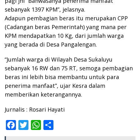
pagi jni “Bahwasanya penerima manfaat
sebanyak 1397 KPM”, jelasnya.
Adapun pembagian beras itu merupakan CPP
(Cadangan beras Pemerintah) yang mana per
KPM mendapatkan 10 Kg, dari jumlah warga
yang berada di Desa Pangalengan.
“Jumlah warga di Wilayah Desa Sukaluyu
sebanyak 16 RW dan 75 RT, semoga pembagian
beras ini lebih bisa membantu untuk para
penerima manfaat”, ujar Kesra dalam
memberikan keterangannya.
Jurnalis : Rosari Hayati
F
T
W
S
ac
w
h
h