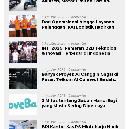
Alkateri, Motor Limited Edition
Buat Nyempurnain Look Retro-
Future Lo
1 Agustus 2026
0 Komentar
Dari Operasional hingga Layanan
Pelanggan, KAI Logistik Hadirkan
Logistik yang Lebih Ramah
Lingkungan
1 Agustus 2026
0 Komentar
INTI 2026: Pameran B2B Teknologi
& Inovasi Terbesar di Indonesia
Kembali Hadir Agustus Ini di Jakarta
International Expo
1 Agustus 2026
0 Komentar
Banyak Proyek AI Canggih Gagal di
Pasar, Telkom AI Connect Bedah
Strategi Go-To-Market dan
Monetisasi Bersama CEO Nortis AI
1 Agustus 2026
0 Komentar
5 Mitos tentang Sabun Mandi Bayi
yang Masih Sering Dipercaya
1 Agustus 2026
0 Komentar
BRI Kantor Kas RS Mintoharjo Hadir