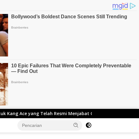
Telah Resmi Menjabat Gubernur Lemhanas
Adnan Rusta