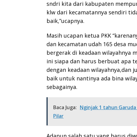
sndri kita dari kabupaten mempu
klw dari kecamatannya sendiri tid
baik,”ucapnya.
Masih ucapan ketua PKK “karenany
dan kecamatan udah 165 desa mu
bergerak di keadaan wilayahnya
ini siapa dan harus berbuat apa 
dengan keadaan wilayahnya,dan jug
baik untuk nantinya ada bina wila
sebagainya.
Baca Juga:
Nginjak 1 tahun Garud
Pilar
Adapun salah satu yang harus diw