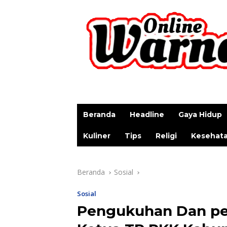
p
Beranda
Headline
Gaya Hidup
Kuliner
Tips
Religi
Kesehat
Beranda
Sosial
Sosial
Pengukuhan Dan pe