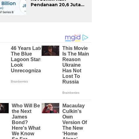
Pendanaan 20,6 Juta
Dolar AS pada First
Close Seri B, Total
Pendanaan Capai 52,8
Juta Dolar AS