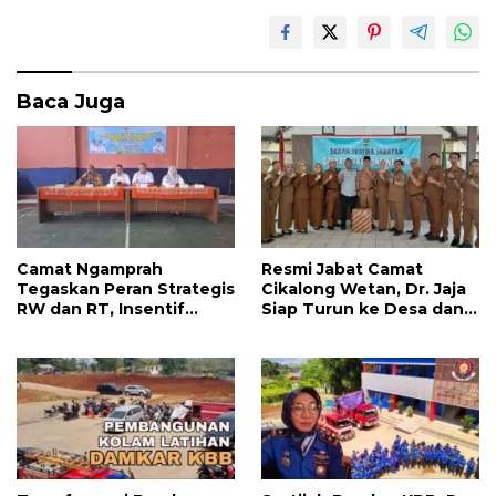
k
p
Baca Juga
Camat Ngamprah
Resmi Jabat Camat
Tegaskan Peran Strategis
Cikalong Wetan, Dr. Jaja
RW dan RT, Insentif
Siap Turun ke Desa dan
APBD Triwulan II Jadi
Bangun Kolaborasi Demi
Penyemangat
Bandung Barat yang
Pengabdian
Lebih Maju