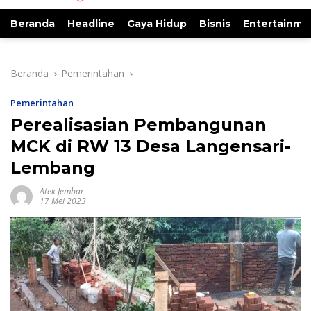
Beranda
Headline
Gaya Hidup
Bisnis
Entertainme
Beranda
Pemerintahan
Pemerintahan
Perealisasian Pembangunan
MCK di RW 13 Desa Langensari-
Lembang
Atek Jembar
17 Mei 2023