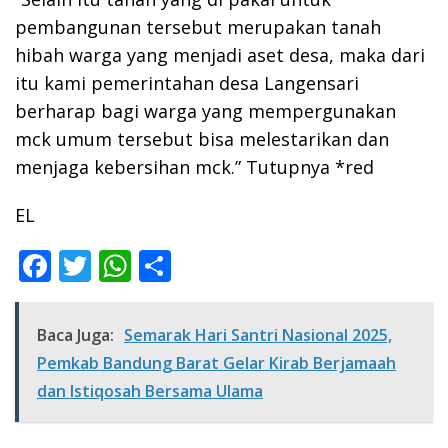
pembangunan tersebut merupakan tanah
hibah warga yang menjadi aset desa, maka dari
itu kami pemerintahan desa Langensari
berharap bagi warga yang mempergunakan
mck umum tersebut bisa melestarikan dan
menjaga kebersihan mck.” Tutupnya *red
EL
F
T
W
S
ac
w
h
h
e
itt
at
ar
Baca Juga:
Semarak Hari Santri Nasional 2025,
b
er
s
e
Pemkab Bandung Barat Gelar Kirab Berjamaah
o
A
dan Istiqosah Bersama Ulama
o
p