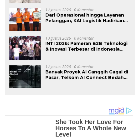
Penegakan Hukum
Ketenagakerjaan”
1 Agustus 2026
0 Komentar
Dari Operasional hingga Layanan
Pelanggan, KAI Logistik Hadirkan
Logistik yang Lebih Ramah
Lingkungan
1 Agustus 2026
0 Komentar
INTI 2026: Pameran B2B Teknologi
& Inovasi Terbesar di Indonesia
Kembali Hadir Agustus Ini di Jakarta
International Expo
1 Agustus 2026
0 Komentar
Banyak Proyek AI Canggih Gagal di
Pasar, Telkom AI Connect Bedah
Strategi Go-To-Market dan
Monetisasi Bersama CEO Nortis AI