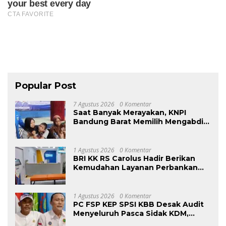
Popular Post
7 Agustus 2026
0 Komentar
Saat Banyak Merayakan, KNPI
Bandung Barat Memilih Mengabdi:
Harlah ke-53 Dihadiri Aksi Nyata
untuk Lansia, Disabilitas, dan
Warga Kurang Mampu
1 Agustus 2026
0 Komentar
BRI KK RS Carolus Hadir Berikan
Kemudahan Layanan Perbankan
bagi Civitas Rumah Sakit dan
Masyarakat
1 Agustus 2026
0 Komentar
PC FSP KEP SPSI KBB Desak Audit
Menyeluruh Pasca Sidak KDM,
Jangan Ada Perusahaan Kebal dari