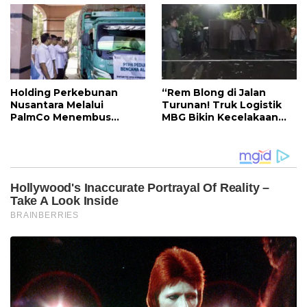
Pasirlangu
Holding Perkebunan
“Rem Blong di Jalan
Nusantara Melalui
Turunan! Truk Logistik
PalmCo Menembus
MBG Bikin Kecelakaan
Wilayah Terisolasi untuk
Beruntun di KBB”
Salurkan Bantuan di
Sumut dan Aceh