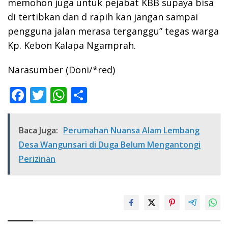
memohon juga untuk pejabat KBB supaya bisa
di tertibkan dan d rapih kan jangan sampai
pengguna jalan merasa terganggu” tegas warga
Kp. Kebon Kalapa Ngamprah.
Narasumber (Doni/*red)
F
T
W
S
ac
w
h
h
e
itt
at
ar
Baca Juga:
Perumahan Nuansa Alam Lembang
b
er
s
e
Desa Wangunsari di Duga Belum Mengantongi
o
A
Perizinan
o
p
k
p