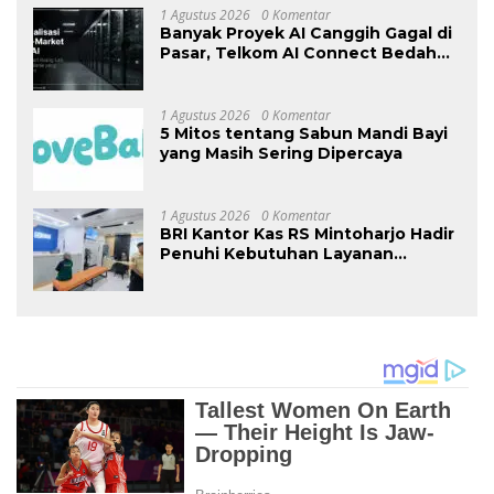
1 Agustus 2026
0 Komentar
Banyak Proyek AI Canggih Gagal di
Pasar, Telkom AI Connect Bedah
Strategi Go-To-Market dan
Monetisasi Bersama CEO Nortis AI
1 Agustus 2026
0 Komentar
5 Mitos tentang Sabun Mandi Bayi
yang Masih Sering Dipercaya
1 Agustus 2026
0 Komentar
BRI Kantor Kas RS Mintoharjo Hadir
Penuhi Kebutuhan Layanan
Perbankan Pengelola, Karyawan,
Pasien, dan Masyarakat Umum