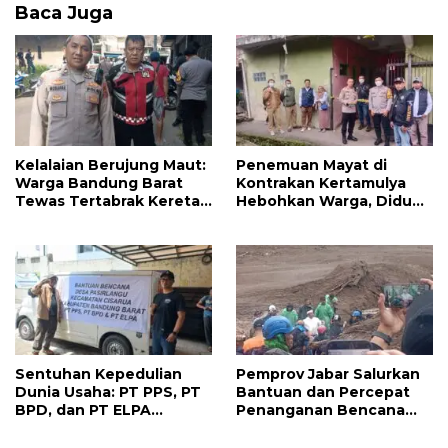
Baca Juga
Kelalaian Berujung Maut:
Penemuan Mayat di
Warga Bandung Barat
Kontrakan Kertamulya
Tewas Tertabrak Kereta
Hebohkan Warga, Diduga
Api di Perlintasan Cilame
Meninggal karena
Penyakit
Sentuhan Kepedulian
Pemprov Jabar Salurkan
Dunia Usaha: PT PPS, PT
Bantuan dan Percepat
BPD, dan PT ELPA
Penanganan Bencana
Salurkan Bantuan untuk
Longsor Pasirlangu
Korban Longsor