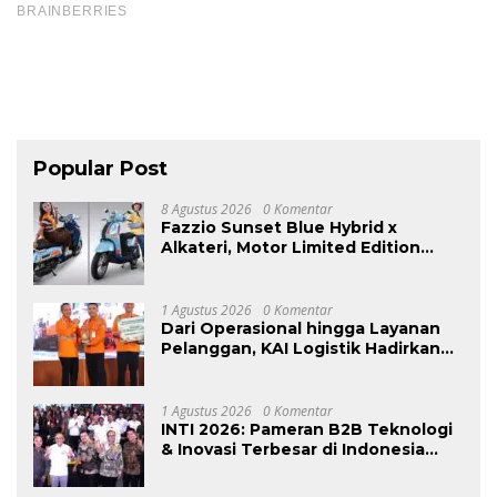
Popular Post
8 Agustus 2026
0 Komentar
Fazzio Sunset Blue Hybrid x
Alkateri, Motor Limited Edition
Buat Nyempurnain Look Retro-
Future Lo
1 Agustus 2026
0 Komentar
Dari Operasional hingga Layanan
Pelanggan, KAI Logistik Hadirkan
Logistik yang Lebih Ramah
Lingkungan
1 Agustus 2026
0 Komentar
INTI 2026: Pameran B2B Teknologi
& Inovasi Terbesar di Indonesia
Kembali Hadir Agustus Ini di Jakarta
International Expo