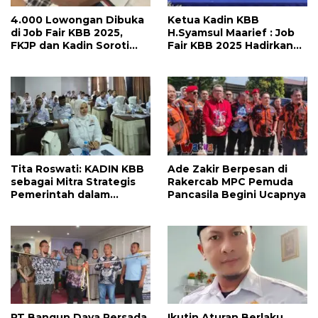
4.000 Lowongan Dibuka
Ketua Kadin KBB
di Job Fair KBB 2025,
H.Syamsul Maarief : Job
FKJP dan Kadin Soroti
Fair KBB 2025 Hadirkan
Kondisi Industri Lesu
2.500 Lowongan Kerja,
Siap Buka Peluang Untuk
Warga Bandung Barat!
Tita Roswati: KADIN KBB
Ade Zakir Berpesan di
sebagai Mitra Strategis
Rakercab MPC Pemuda
Pemerintah dalam
Pancasila Begini Ucapnya
Pembangunan Ekonomi
Daerah
PT Bangun Daya Persada
Ikutin Aturan Berlaku,