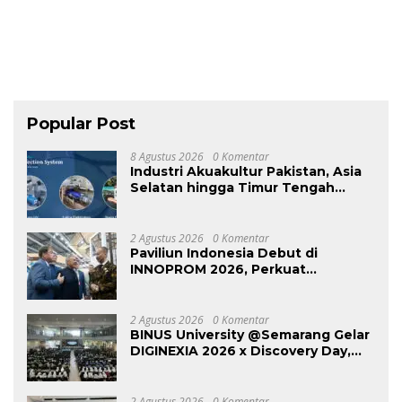
bangsa
Popular Post
8 Agustus 2026
0 Komentar
Industri Akuakultur Pakistan, Asia
Selatan hingga Timur Tengah
Bersiap Terapkan Solusi
Terlengkap dari Indonesia
2 Agustus 2026
0 Komentar
Paviliun Indonesia Debut di
INNOPROM 2026, Perkuat
Diplomasi Industri di Pasar Rusia
dan Eurasia
2 Agustus 2026
0 Komentar
BINUS University @Semarang Gelar
DIGINEXIA 2026 x Discovery Day,
Kenalkan Dunia Perkuliahan Digital
Sejak Dini
2 Agustus 2026
0 Komentar