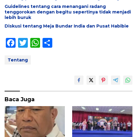
Guidelines tentang cara menangani radang
tenggorokan dengan begitu sepertinya tidak menjadi
lebih buruk
Diskusi tentang Meja Bundar India dan Pusat Habibie
F
T
W
S
ac
w
h
h
e
itt
at
ar
Tentang
b
er
s
e
o
A
o
p
k
p
Baca Juga