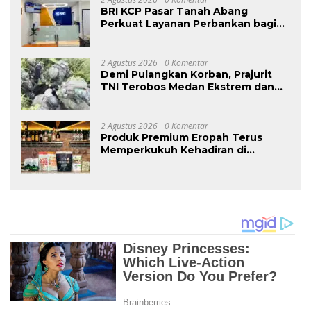
BRI KCP Pasar Tanah Abang
Perkuat Layanan Perbankan bagi
Pelaku Usaha dan Pengunjung
Pusat Grosir Terbesar di Indonesia
2 Agustus 2026
0 Komentar
Demi Pulangkan Korban, Prajurit
TNI Terobos Medan Ekstrem dan
Hadapi Hujan Peluru OPM di
Yahukimo
2 Agustus 2026
0 Komentar
Produk Premium Eropah Terus
Memperkukuh Kehadiran di
Malaysia Melalui MIFB 2026 dan
Majlis Makan Malam B2B