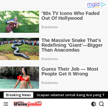
Langsung
n selamat untuk Kang Ace yang Telah Resmi Menjabat Gubern
Breaking News
ke
konten