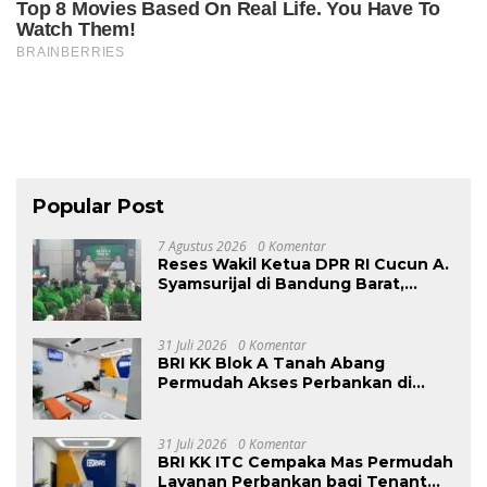
Popular Post
7 Agustus 2026
0 Komentar
Reses Wakil Ketua DPR RI Cucun A.
Syamsurijal di Bandung Barat,
Tegaskan PKB Hadir Setiap Saat
dan Targetkan 1.000 Program
Bedah Rumah
31 Juli 2026
0 Komentar
BRI KK Blok A Tanah Abang
Permudah Akses Perbankan di
Pusat Grosir
31 Juli 2026
0 Komentar
BRI KK ITC Cempaka Mas Permudah
Layanan Perbankan bagi Tenant