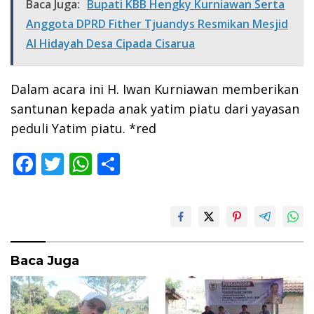
Baca Juga:
Bupati KBB Hengky Kurniawan Serta
Anggota DPRD Fither Tjuandys Resmikan Mesjid
Al Hidayah Desa Cipada Cisarua
Dalam acara ini H. Iwan Kurniawan memberikan
santunan kepada anak yatim piatu dari yayasan
peduli Yatim piatu. *red
F
T
W
S
ac
w
h
h
e
itt
at
ar
b
er
s
e
o
A
Baca Juga
o
p
k
p