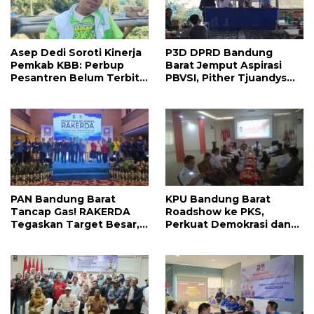
Asep Dedi Soroti Kinerja
P3D DPRD Bandung
Pemkab KBB: Perbup
Barat Jemput Aspirasi
Pesantren Belum Terbit,
PBVSI, Pither Tjuandys
Reformasi Birokrasi
Siap Kawal
Jangan Terus Tertunda
Pembangunan Fasilitas
Voli hingga
Kesejahteraan Atlet
PAN Bandung Barat
KPU Bandung Barat
Tancap Gas! RAKERDA
Roadshow ke PKS,
Tegaskan Target Besar,
Perkuat Demokrasi dan
Perkuat Soliditas Kader
Matangkan Persiapan
dan Fokus Bantu Rakyat
Pemilu Mendatang