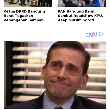
Ketua DPRD Bandung
PAN Bandung Barat
Barat Tegaskan
Sambut Roadshow KPU,
Penanganan Sampah
Asep Mulsim Soroti
Harus Dimulai dari
Strategi Dapil dan Target
Kesadaran Masyarakat
Pemilu 2029