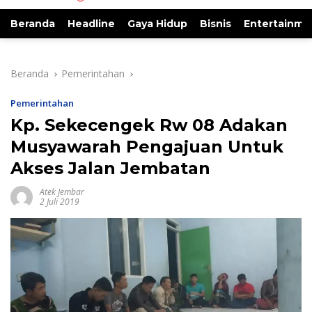
Beranda
Headline
Gaya Hidup
Bisnis
Entertainme
Beranda
Pemerintahan
Pemerintahan
Kp. Sekecengek Rw 08 Adakan
Musyawarah Pengajuan Untuk
Akses Jalan Jembatan
Atek Jembar
2 Juli 2019