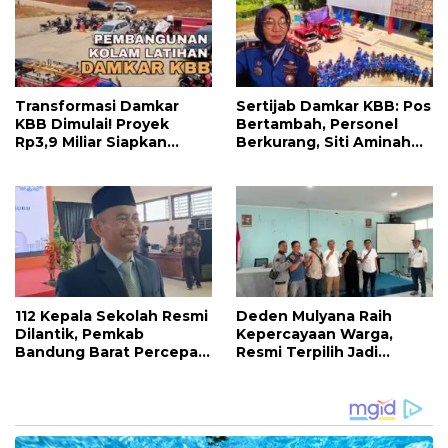
Transformasi Damkar
Sertijab Damkar KBB: Pos
KBB Dimulai! Proyek
Bertambah, Personel
Rp3,9 Miliar Siapkan
Berkurang, Siti Aminah
Markas dan Pusat
Soroti Beratnya Tugas
Pelatihan Modern
Pemadam di Musim
Kemarau
112 Kepala Sekolah Resmi
Deden Mulyana Raih
Dilantik, Pemkab
Kepercayaan Warga,
Bandung Barat Percepat
Resmi Terpilih Jadi
Akhiri Krisis
Anggota BPD Desa
Kepemimpinan di
Ciburuy Periode 2026–
Sekolah
2034