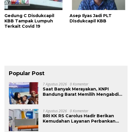
Gedung C Disdukcapil
Asep Ilyas Jadi PLT
KBB Tampak Lumpuh
Disdukcapil KBB
Terkait Covid 19
Popular Post
7 Agustus 2026
0 Komentar
Saat Banyak Merayakan, KNPI
Bandung Barat Memilih Mengabdi:
Harlah ke-53 Dihadiri Aksi Nyata
untuk Lansia, Disabilitas, dan
Warga Kurang Mampu
1 Agustus 2026
0 Komentar
BRI KK RS Carolus Hadir Berikan
Kemudahan Layanan Perbankan
bagi Civitas Rumah Sakit dan
Masyarakat