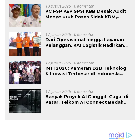
1 Agustus 2026
0 Komentar
PC FSP KEP SPSI KBB Desak Audit
Menyeluruh Pasca Sidak KDM,
Jangan Ada Perusahaan Kebal dari
Penegakan Hukum
Ketenagakerjaan”
1 Agustus 2026
0 Komentar
Dari Operasional hingga Layanan
Pelanggan, KAI Logistik Hadirkan
Logistik yang Lebih Ramah
Lingkungan
1 Agustus 2026
0 Komentar
INTI 2026: Pameran B2B Teknologi
& Inovasi Terbesar di Indonesia
Kembali Hadir Agustus Ini di Jakarta
International Expo
1 Agustus 2026
0 Komentar
Banyak Proyek AI Canggih Gagal di
Pasar, Telkom AI Connect Bedah
Strategi Go-To-Market dan
Monetisasi Bersama CEO Nortis AI