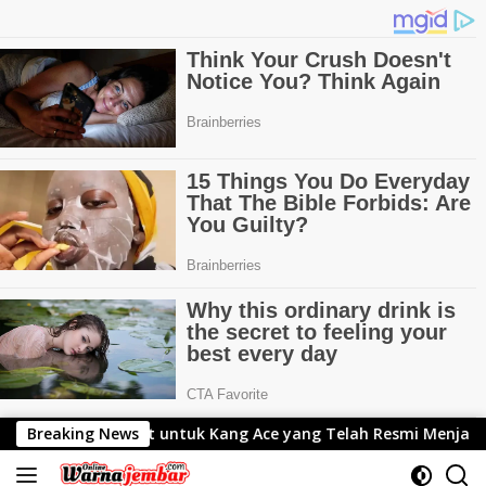
Langsung
tuk Kang Ace yang Telah Resmi Menjabat Gubernur Lemhanas
Breaking News
ke
konten