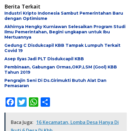
Berita Terkait
Industri Kripto Indonesia Sambut Pemerintahan Baru
dengan Optimisme
Akhirnya Hengky Kurniawan Selesaikan Program Studi
Ilmu Pemerintahan, Begini ungkapan untuk Ibu
Mertuannya
Gedung C Disdukcapil KBB Tampak Lumpuh Terkait
Covid 19
Asep Ilyas Jadi PLT Disdukcapil KBB
Pembinaan, Gabungan Ormas,OKP,LSM (Gool) KBB
Tahun 2019
Pengrajin Seni Di Ds.Girimukti Butuh Alat Dan
Pemasaran
F
T
W
S
ac
w
h
h
e
itt
at
ar
Baca Juga:
16 Kecamatan, Lomba Desa Hanya Di
b
er
s
e
Ikuti 6 Desa Di Kbb