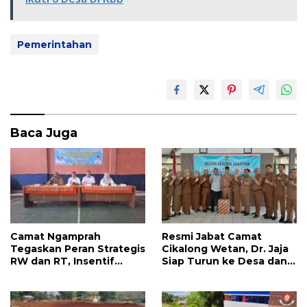
o
A
o
p
Pemerintahan
k
p
Baca Juga
Camat Ngamprah
Resmi Jabat Camat
Tegaskan Peran Strategis
Cikalong Wetan, Dr. Jaja
RW dan RT, Insentif
Siap Turun ke Desa dan
APBD Triwulan II Jadi
Bangun Kolaborasi Demi
Penyemangat
Bandung Barat yang
Pengabdian
Lebih Maju