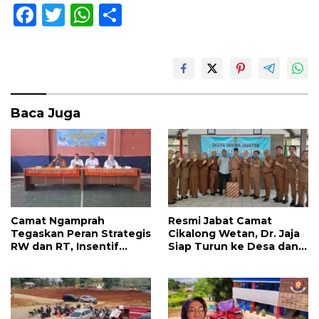
F
T
W
S
ac
w
h
h
e
itt
at
ar
b
er
s
e
o
A
Baca Juga
o
p
k
p
Camat Ngamprah
Resmi Jabat Camat
Tegaskan Peran Strategis
Cikalong Wetan, Dr. Jaja
RW dan RT, Insentif
Siap Turun ke Desa dan
APBD Triwulan II Jadi
Bangun Kolaborasi Demi
Penyemangat
Bandung Barat yang
Pengabdian
Lebih Maju