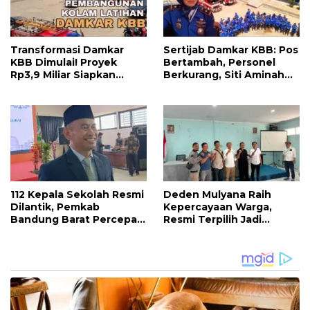
Transformasi Damkar
Sertijab Damkar KBB: Pos
KBB Dimulai! Proyek
Bertambah, Personel
Rp3,9 Miliar Siapkan
Berkurang, Siti Aminah
Markas dan Pusat
Soroti Beratnya Tugas
Pelatihan Modern
Pemadam di Musim
Kemarau
112 Kepala Sekolah Resmi
Deden Mulyana Raih
Dilantik, Pemkab
Kepercayaan Warga,
Bandung Barat Percepat
Resmi Terpilih Jadi
Akhiri Krisis
Anggota BPD Desa
Kepemimpinan di
Ciburuy Periode 2026–
Sekolah
2034