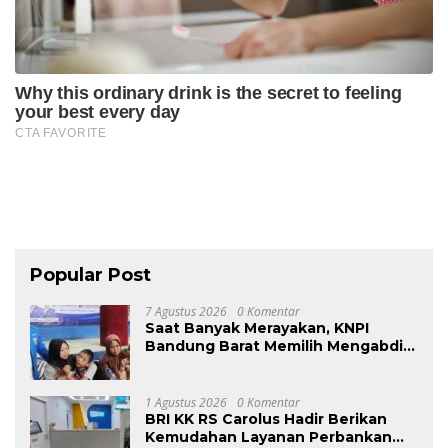
Popular Post
7 Agustus 2026
0 Komentar
Saat Banyak Merayakan, KNPI
Bandung Barat Memilih Mengabdi:
Harlah ke-53 Dihadiri Aksi Nyata
untuk Lansia, Disabilitas, dan
Warga Kurang Mampu
1 Agustus 2026
0 Komentar
BRI KK RS Carolus Hadir Berikan
Kemudahan Layanan Perbankan