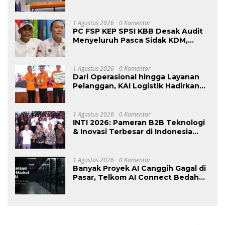
bagi Civitas Rumah Sakit dan
Masyarakat
1 Agustus 2026
0 Komentar
PC FSP KEP SPSI KBB Desak Audit
Menyeluruh Pasca Sidak KDM,
Jangan Ada Perusahaan Kebal dari
Penegakan Hukum
Ketenagakerjaan”
1 Agustus 2026
0 Komentar
Dari Operasional hingga Layanan
Pelanggan, KAI Logistik Hadirkan
Logistik yang Lebih Ramah
Lingkungan
1 Agustus 2026
0 Komentar
INTI 2026: Pameran B2B Teknologi
& Inovasi Terbesar di Indonesia
Kembali Hadir Agustus Ini di Jakarta
International Expo
1 Agustus 2026
0 Komentar
Banyak Proyek AI Canggih Gagal di
Pasar, Telkom AI Connect Bedah
Strategi Go-To-Market dan
Monetisasi Bersama CEO Nortis AI