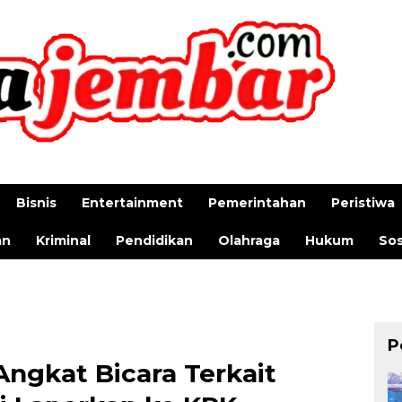
Bisnis
Entertainment
Pemerintahan
Peristiwa
an
Kriminal
Pendidikan
Olahraga
Hukum
Sos
P
gkat Bicara Terkait