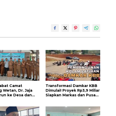
abat Camat
Transformasi Damkar KBB
g Wetan, Dr. Jaja
Dimulai! Proyek Rp3,9 Miliar
run ke Desa dan
Siapkan Markas dan Pusat
Kolaborasi Demi
Pelatihan Modern
 Barat yang Lebih