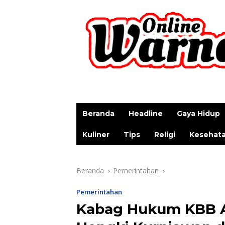
p
Beranda
Headline
Gaya Hidup
Kuliner
Tips
Religi
Kesehat
Beranda
Pemerintahan
Pemerintahan
Kabag Hukum KBB An