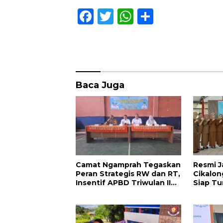
F
T
W
S
ac
w
h
h
e
itt
at
ar
b
er
s
e
o
A
Baca Juga
o
p
k
p
Camat Ngamprah Tegaskan
Resmi J
Peran Strategis RW dan RT,
Cikalon
Insentif APBD Triwulan II
Siap Tu
Jadi Penyemangat
Bangun 
Pengabdian
Bandung
Maju