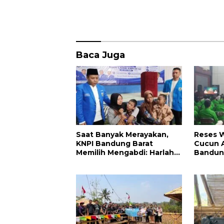
o
p
k
p
Baca Juga
Saat Banyak Merayakan,
Reses W
KNPI Bandung Barat
Cucun A
Memilih Mengabdi: Harlah
Bandun
ke-53 Dihadiri Aksi Nyata
PKB Had
untuk Lansia, Disabilitas,
Targetk
dan Warga Kurang Mampu
Bedah 