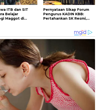
wa ITB dan SIT
Pernyataan Sikap Forum
ra Belajar
Pengurus KADIN KBB:
gi Maggot di
Pertahankan SK Resmi,
 Barat, Buka
Minta KADIN Pusat Segera
 Inovasi Pangan
Menyelesaikan Polemik
njutan