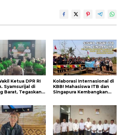
akil Ketua DPR RI
Kolaborasi Internasional di
. Syamsurijal di
KBB! Mahasiswa ITB dan
g Barat, Tegaskan
Singapura Kembangkan
ir Setiap Saat dan
Inovasi Maggot untuk
an 1.000 Program
Pangan, Energi, dan
Rumah
Lingkungan