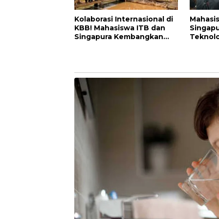
Kolaborasi Internasional di
Mahasis
KBB! Mahasiswa ITB dan
Singapu
Singapura Kembangkan
Teknolo
Inovasi Maggot untuk
Bandung
Pangan, Energi, dan
Peluang
Lingkungan
Berkela