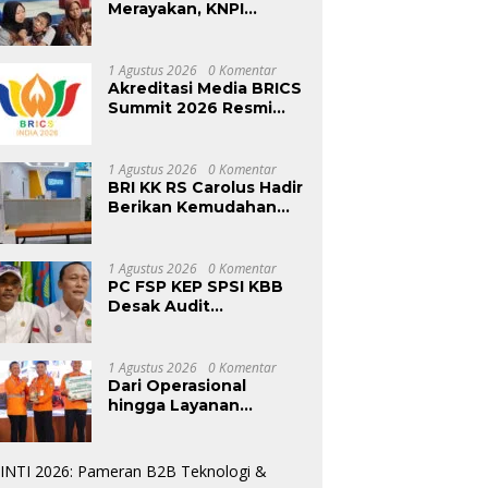
Merayakan, KNPI
Bandung Barat Memilih
Mengabdi: Harlah ke-53
Dihadiri Aksi Nyata
1 Agustus 2026
0 Komentar
untuk Lansia,
Akreditasi Media BRICS
Disabilitas, dan Warga
Summit 2026 Resmi
Kurang Mampu
Dibuka, Pendaftaran
Hingga 31 Agustus
1 Agustus 2026
0 Komentar
BRI KK RS Carolus Hadir
Berikan Kemudahan
Layanan Perbankan
bagi Civitas Rumah
Sakit dan Masyarakat
1 Agustus 2026
0 Komentar
PC FSP KEP SPSI KBB
Desak Audit
Menyeluruh Pasca
Sidak KDM, Jangan Ada
Perusahaan Kebal dari
1 Agustus 2026
0 Komentar
Penegakan Hukum
Dari Operasional
Ketenagakerjaan”
hingga Layanan
Pelanggan, KAI Logistik
Hadirkan Logistik yang
Lebih Ramah
Lingkungan