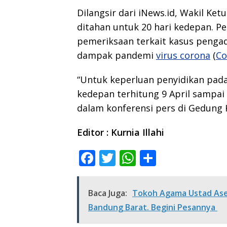
Dilangsir dari iNews.id, Wakil K
ditahan untuk 20 hari kedepan. P
pemeriksaan terkait kasus penga
dampak pandemi
virus corona
(
Co
“Untuk keperluan penyidikan pada
kedepan terhitung 9 April sampai 
dalam konferensi pers di Gedung K
Editor : Kurnia Illahi
F
T
W
S
ac
w
h
h
e
itt
at
ar
Baca Juga:
Tokoh Agama Ustad Asep
b
er
s
e
Bandung Barat. Begini Pesannya
o
A