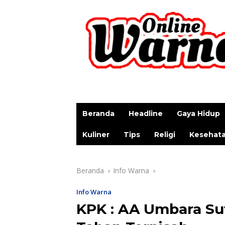
p
Beranda
Headline
Gaya Hidup
Kuliner
Tips
Religi
Kesehat
Beranda
Info Warna
Info Warna
KPK : AA Umbara Su