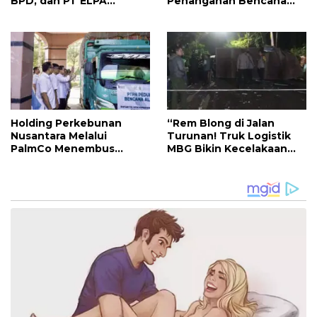
BPD, dan PT ELPA
Penanganan Bencana
Salurkan Bantuan untuk
Longsor Pasirlangu
Korban Longsor
Pasirlangu
Holding Perkebunan
“Rem Blong di Jalan
Nusantara Melalui
Turunan! Truk Logistik
PalmCo Menembus
MBG Bikin Kecelakaan
Wilayah Terisolasi untuk
Beruntun di KBB”
Salurkan Bantuan di
Sumut dan Aceh