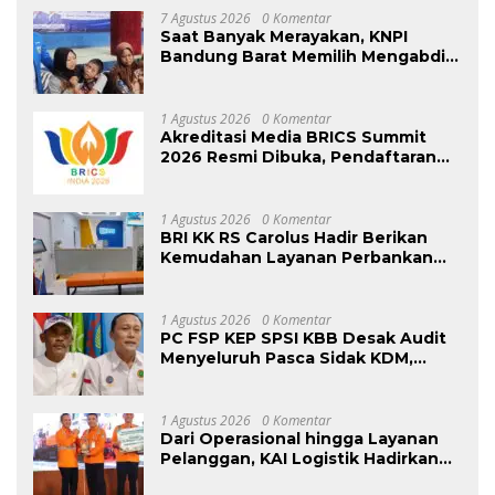
7 Agustus 2026
0 Komentar
Saat Banyak Merayakan, KNPI
Bandung Barat Memilih Mengabdi:
Harlah ke-53 Dihadiri Aksi Nyata
untuk Lansia, Disabilitas, dan
Warga Kurang Mampu
1 Agustus 2026
0 Komentar
Akreditasi Media BRICS Summit
2026 Resmi Dibuka, Pendaftaran
Hingga 31 Agustus
1 Agustus 2026
0 Komentar
BRI KK RS Carolus Hadir Berikan
Kemudahan Layanan Perbankan
bagi Civitas Rumah Sakit dan
Masyarakat
1 Agustus 2026
0 Komentar
PC FSP KEP SPSI KBB Desak Audit
Menyeluruh Pasca Sidak KDM,
Jangan Ada Perusahaan Kebal dari
Penegakan Hukum
Ketenagakerjaan”
1 Agustus 2026
0 Komentar
Dari Operasional hingga Layanan
Pelanggan, KAI Logistik Hadirkan
Logistik yang Lebih Ramah