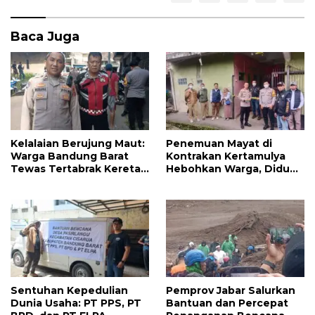
b
er
s
e
o
A
Baca Juga
o
p
k
p
Kelalaian Berujung Maut:
Penemuan Mayat di
Warga Bandung Barat
Kontrakan Kertamulya
Tewas Tertabrak Kereta
Hebohkan Warga, Diduga
Api di Perlintasan Cilame
Meninggal karena
Penyakit
Sentuhan Kepedulian
Pemprov Jabar Salurkan
Dunia Usaha: PT PPS, PT
Bantuan dan Percepat