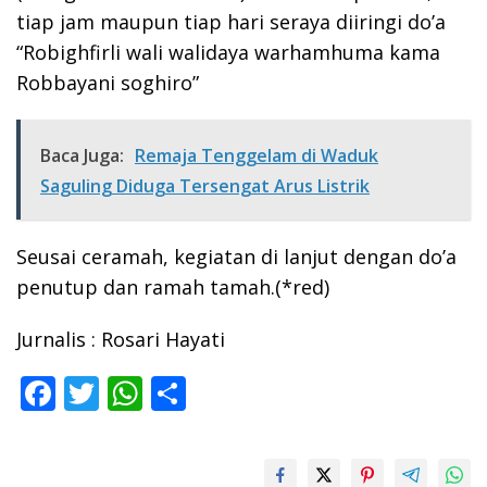
tiap jam maupun tiap hari seraya diiringi do’a
“Robighfirli wali walidaya warhamhuma kama
Robbayani soghiro”
Baca Juga:
Remaja Tenggelam di Waduk
Saguling Diduga Tersengat Arus Listrik
Seusai ceramah, kegiatan di lanjut dengan do’a
penutup dan ramah tamah.(*red)
Jurnalis : Rosari Hayati
F
T
W
S
ac
w
h
h
e
itt
at
ar